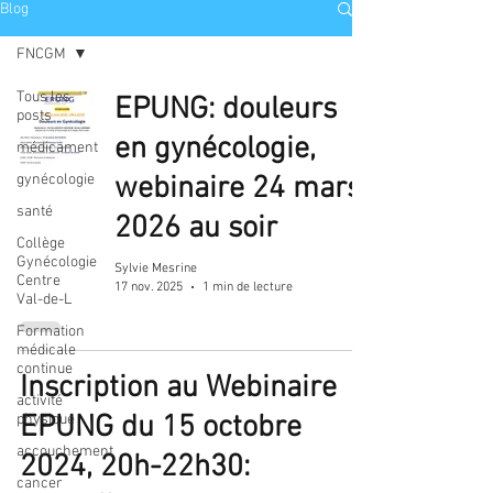
Blog
FNCGM
Tous les
EPUNG: douleurs
posts
en gynécologie,
médicament
gynécologie
webinaire 24 mars
santé
2026 au soir
Collège
Gynécologie
Sylvie Mesrine
Centre
17 nov. 2025
1 min de lecture
Val-de-L
Formation
médicale
continue
Inscription au Webinaire
activité
EPUNG du 15 octobre
physique
accouchement
2024, 20h-22h30:
cancer