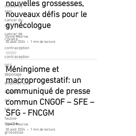
nouvelles grossesses,
cancer du
sein
nouveaux défis pour le
cancer du
gynécologue
col
cancer de
Sylvie Mesrine
l'ovaire
30 août 2024
1 min de lecture
contraception
contraception
DES
Méningiome et
dépistage
macroprogestatif: un
endométriose
communiqué de presse
Infection
commun CNGOF – SFE –
IST
IVG
SFG - FNCGM
fausse-
couche
Sylvie Mesrine
30 août 2024
1 min de lecture
grossesse