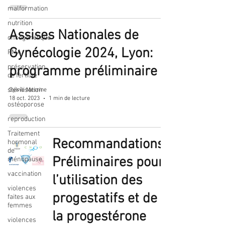
malformation
nutrition
Assises Nationales de
oncogénétique
Gynécologie 2024, Lyon:
PMA
préservation
programme préliminaire
de fertilité
stérilisation
Sylvie Mesrine
18 oct. 2023
1 min de lecture
ostéoporose
reproduction
Traitement
Recommandations
hormonal
de
Préliminaires pour
ménopause
vaccination
l’utilisation des
violences
progestatifs et de
faites aux
femmes
la progestérone
violences