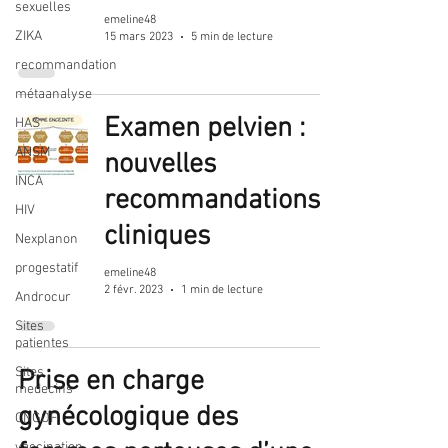
sexuelles
emeline48
ZIKA
15 mars 2023
5 min de lecture
recommandation
métaanalyse
Examen pelvien :
HAS
ANSM
nouvelles
INCA
recommandations
HIV
cliniques
Nexplanon
progestatif
emeline48
2 févr. 2023
1 min de lecture
Androcur
Sites
patientes
Sites
Prise en charge
medecins
gynécologique des
CNGOF
vaccination