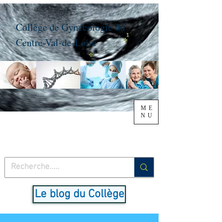
Collège de Gynécologie du
Centre-Val-de-Loire
ME
NU
Le blog du Collège