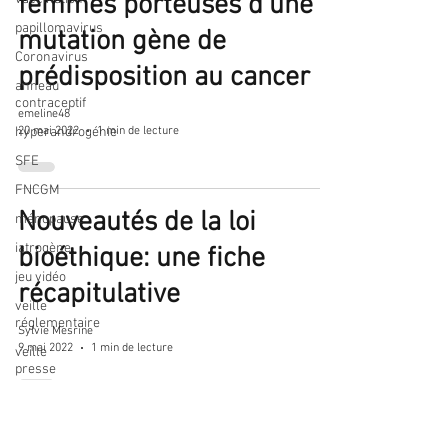
femmes porteuses d’une
papillomavirus
mutation gène de
Coronavirus
prédisposition au cancer
anneau
contraceptif
emeline48
20 mai 2022
1 min de lecture
hyperandrogénie
SFE
FNCGM
Nouveautés de la loi
ménopause
iatrogène
bioéthique: une fiche
jeu vidéo
récapitulative
veille
réglementaire
Sylvie Mesrine
9 mai 2022
1 min de lecture
veille
presse
méningiome
prolapsus
Modifications tarifaires