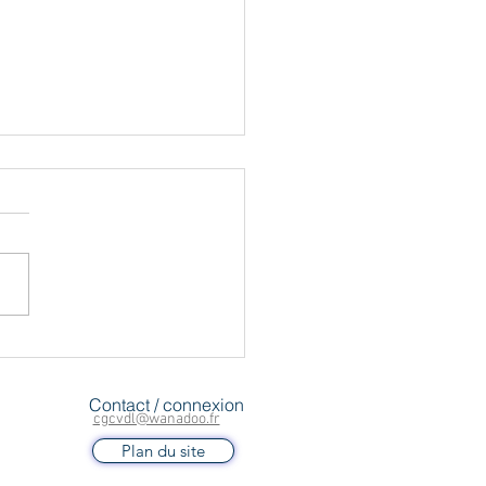
tement hormonal de la
pause : hausse des
sations depuis 2022
oupement EPI-PHARE publie
ésultats d’une étude sur
isation du traitement
nal de la ménopause (THM)
ance entre 2012 et 2025: -
ution continue du nombre de
s utilisat
Contact / connexion
cgcvdl@wanadoo.fr
Plan du site