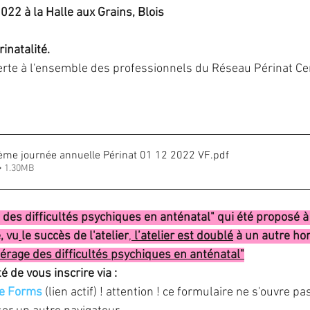
22 à la Halle aux Grains, Blois
IST
IVG
fausse-couche
grossesse
ma
inatalité. 
erte à
 l'ensemble des professionnels du Réseau Périnat Cen
PMA
préservation de fertilité
stérilisation
 hormonal de ménopause
e journée annuelle Périnat 01 12 2022 VF
.pdf
• 1.30MB
e des difficultés psychiques en anténatal" qui été proposé 
, vu
le succès de l'atelier
, 
l’atelier est doublé
 à un autre hor
érage des difficultés psychiques en anténatal"
é de vous inscrire via :
le Forms
(lien actif)
! attention ! ce formulaire ne s'ouvre pa