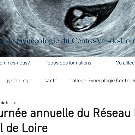
e de Gynécologie du Centre-Val-de-Loi
sommes-nous?
Topos des formations
Vu ailleu
gynécologie
santé
Collège Gynécologie Centre 
 de lecture
activité physique
accouchement
cancer
rnée annuelle du Réseau 
l de Loire
'ovaire
contraception
contraception
DES