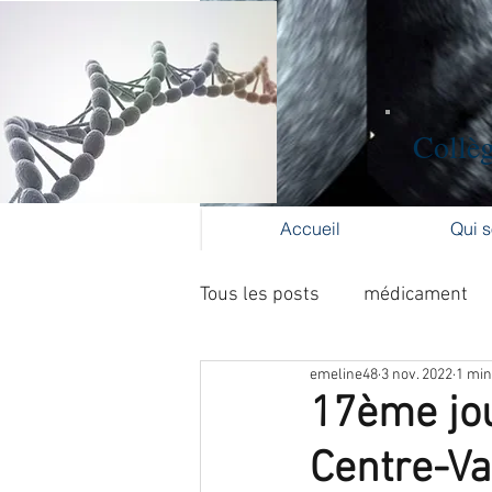
Collèg
Accueil
Qui 
Tous les posts
médicament
emeline48
3 nov. 2022
1 min
Formation médicale continue
17ème jou
Centre-Va
cancer du col
cancer de l