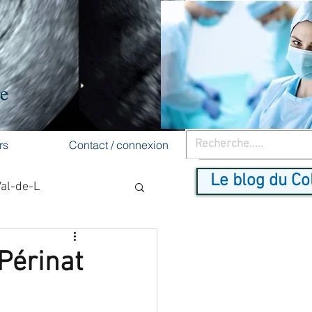
re
rs
Contact / connexion
Le blog du Co
Val-de-L
cancer du sein
Périnat
dépistage