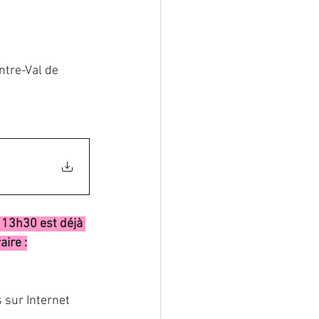
lformation
tre-Val de 
ostéoporose
à 13h30 est déjà 
aire :
s sur Internet 