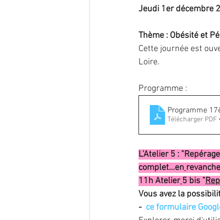
Jeudi 1er décembre 20
endométriose
Infection
Thème : Obésité et Pér
Cette journée est ouv
Loire.
nutrition
oncogénétique
Programme : 
reproduction
Traitement
Programme 17èm
Télécharger PDF 
L'Atelier 5 : "Repérag
complet…en
revanche
11h Atelier
5 bis "
Rep
Vous avez la possibilit
-  
ce formulaire Goog