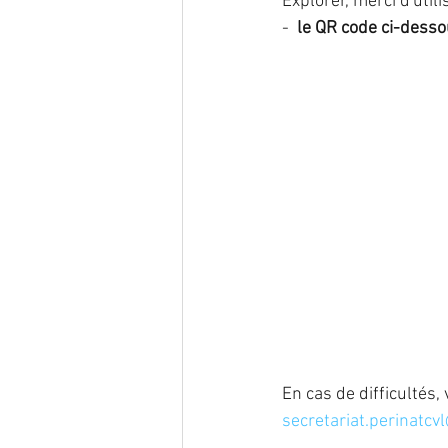
Explorer, merci d'util
- 
 le QR code ci-desso
En cas de difficultés,
secretariat.perinatcv