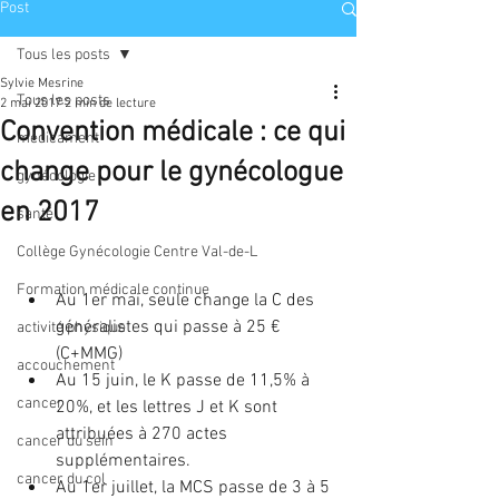
Post
Tous les posts
Sylvie Mesrine
Tous les posts
2 mai 2017
2 min de lecture
Convention médicale : ce qui
médicament
change pour le gynécologue
gynécologie
en 2017
santé
Collège Gynécologie Centre Val-de-L
Formation médicale continue
Au 1er mai, seule change la C des 
généralistes qui passe à 25 € 
activité physique
(C+MMG)  
accouchement
Au 15 juin, le K passe de 11,5% à 
cancer
20%, et les lettres J et K sont 
attribuées à 270 actes 
cancer du sein
supplémentaires.  
cancer du col
Au 1er juillet, la MCS passe de 3 à 5 