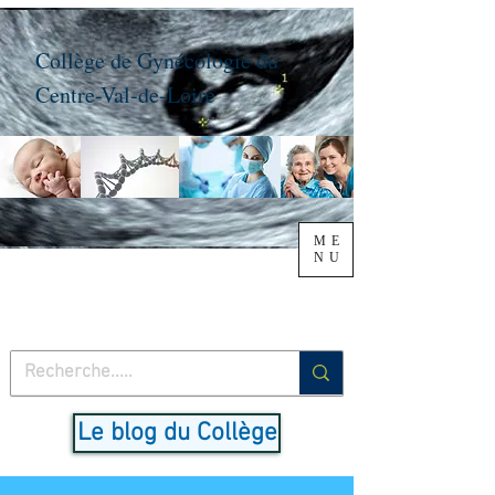
Collège de Gynécologie du
Centre-Val-de-Loire
ME
NU
Le blog du Collège