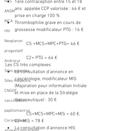
HAS
1ère contraception entre 15 et 18 
ans  appelée CCP valorisée : 46 € et 
ANSM
prise en charge 100 %  
INCA
Thrombophilie grave en cours de 
grossesse modificateur PTG : 16 €
HIV
Nexplanon
	CS +MCS+MPC+PTG= 46 €
progestatif
	C2+ PTG = 64 € 
Androcur
Les CS très complexes 
Sites patientes
La consultation d’annonce en 
cancérologie, modificateur MIS 
Sites medecins
(Majoration pour information Initiale 
CNGOF
et mise en place de la Stratégie 
thérapeutique) : 30 €
vaccination
papillomavirus
	CS+MCS+MPC+MIS = 60 €, 
Coronavirus
C2+MIS = 78 €  
La consultation d’annonce HIV, 
anneau contraceptif