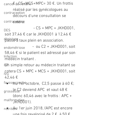
€ : CS+MCS+MPC= 30 €. Un frottis 
cancer de l'ovaire
réalisé par les gynécologues au 
contraception
décours d'une consultation se 
contraception
cotera: 
                            - CS + MPC + JKHD001, 
DES
soit 37,46 € car le JKHD001 à 12,46 € 
dépistage
passe à taux plein en association.
                           -  ou C2 + JKHD001, soit 
endométriose
58,46 € si le patient est adressé par son 
Infection
médecin traitant .
Un simple retour au médecin traitant se 
IST
cotera CS + MPC + MCS + JKHD001, soit 
IVG
42,46 € 
fausse-couche
Au 1er octobre,  C2,5 passe à 60 €; 
le C2 deviend APC  et vaut 48 € 
grossesse
(donc 60,46 avec le frottis : APC + 
malformation
JKHD001).  
Au 1er juin 2018, l'APC est encore 
nutrition
une fois revalorisé de 2 €  à 50 € 