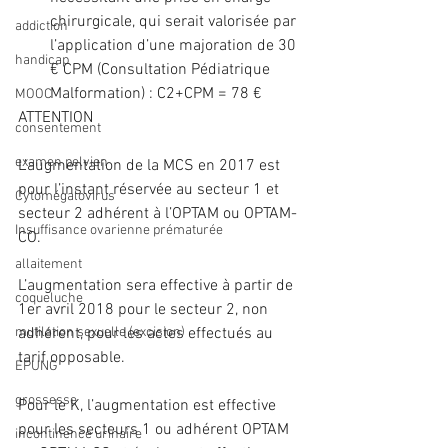
chirurgicale, qui serait valorisée par 
addiction
l’application d’une majoration de 30 
handicap
€ CPM (Consultation Pédiatrique 
Malformation) : C2+CPM = 78 € 
MOOC
ATTENTION
consentement
examen pelvien
L’augmentation de la MCS en 2017 est 
pour l’instant réservée au secteur 1 et 
Cytomégalovirus
secteur 2 adhérent à l’OPTAM ou OPTAM-
Insuffisance ovarienne prématurée
CO.
allaitement
L’augmentation sera effective à partir de 
coqueluche
1er avril 2018 pour le secteur 2, non 
mutilation sexuelle (excision)
adhérent, pour les actes effectués au 
tarif opposable.
EPUNG
grossesse
Pour le K, l’augmentation est effective 
pour les secteurs 1 ou adhérent OPTAM  
incontinence urinaire