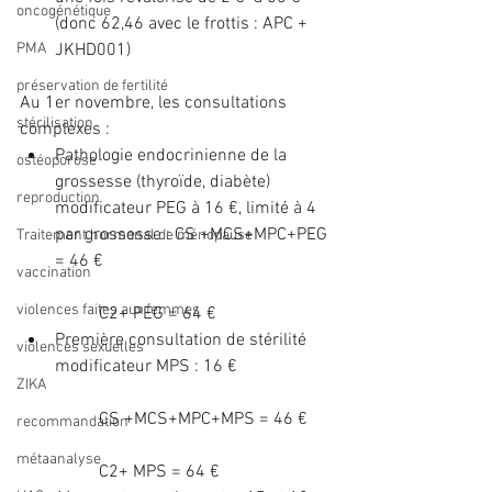
oncogénétique
(donc 62,46 avec le frottis : APC + 
PMA
JKHD001) 
préservation de fertilité
Au 1er novembre, les consultations 
stérilisation
complexes : 
Pathologie endocrinienne de la 
ostéoporose
grossesse (thyroïde, diabète) 
reproduction
modificateur PEG à 16 €, limité à 4 
par grossesse : CS +MCS+MPC+PEG 
Traitement hormonal de ménopause
= 46 €
vaccination
violences faites aux femmes
	C2+ PEG = 64 €  
Première consultation de stérilité 
violences sexuelles
modificateur MPS : 16 €
ZIKA
	CS +MCS+MPC+MPS = 46 €
recommandation
métaanalyse
	C2+ MPS = 64 €  