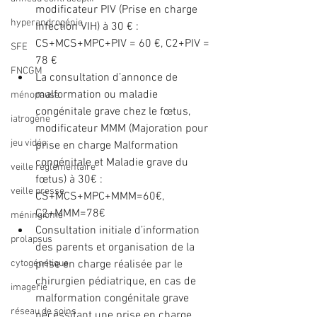
modificateur PIV (Prise en charge 
hyperandrogénie
Infection VIH) à 30 € : 
CS+MCS+MPC+PIV = 60 €, C2+PIV = 
SFE
78 €  
FNCGM
La consultation d’annonce de 
malformation ou maladie 
ménopause
congénitale grave chez le fœtus, 
iatrogène
modificateur MMM (Majoration pour 
jeu vidéo
prise en charge Malformation 
congénitale et Maladie grave du 
veille réglementaire
fœtus) à 30€ : 
veille presse
CS+MCS+MPC+MMM=60€, 
C2+MMM=78€  
méningiome
Consultation initiale d’information 
prolapsus
des parents et organisation de la 
cytogénétique
prise en charge réalisée par le 
chirurgien pédiatrique, en cas de 
imagerie
malformation congénitale grave 
réseau de soins
nécessitant une prise en charge 