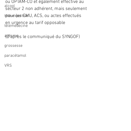
ou OPTAM-CO et également effective au 
alcool
secteur 2 non adhérent, mais seulement 
pour les CMU, ACS, ou actes effectués 
télé-expertise
en urgence au tarif opposable
télémédecine
autisme
(D'après le communiqué du SYNGOF)
grossesse
paracétamol
VRS
#CollègeGynécologieCentreValdeLoire
#gynécologie
gynécologie