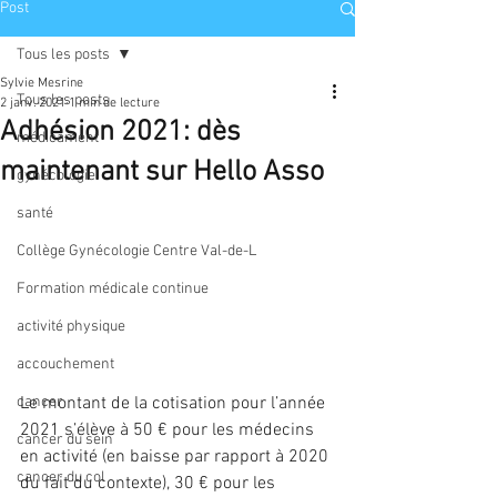
Post
Tous les posts
Sylvie Mesrine
Tous les posts
2 janv. 2021
1 min de lecture
Adhésion 2021: dès
médicament
maintenant sur Hello Asso
gynécologie
santé
Collège Gynécologie Centre Val-de-L
Formation médicale continue
activité physique
accouchement
Le montant de la cotisation pour l’année 
cancer
2021 s’élève à 50 € pour les médecins 
cancer du sein
en activité (en baisse par rapport à 2020 
cancer du col
du fait du contexte), 30 € pour les 