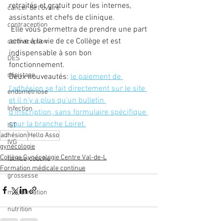
retraités et gratuit pour les internes, 
cancer de l'ovaire
assistants et chefs de clinique.  
contraception
 Elle vous permettra de prendre une part 
active à la vie de ce Collège et est 
contraception
indispensable à son bon 
DES
fonctionnement.  
dépistage
Deux nouveautés: 
le paiement de 
l'adhésion se fait directement sur le site 
endométriose
et il n'y a plus qu'un bulletin 
Infection
d'inscription, sans formulaire spécifique 
pour la branche Loiret.
IST
adhésion
Hello Asso
IVG
gynécologie
Collège Gynécologie Centre Val-de-L
fausse-couche
Formation médicale continue
grossesse
malformation
nutrition