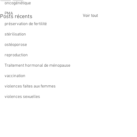
oncogénétique
PMA
Voir tout
Posts récents
préservation de fertilité
stérilisation
ostéoporose
reproduction
Traitement hormonal de ménopause
vaccination
violences faites aux femmes
violences sexuelles
ZIKA
recommandation
Topo en ligne: FAF
Formation IVG
contraception hormonale
instrumentale du
métaanalyse
du 11 février 2026
Périnat Centre-Va