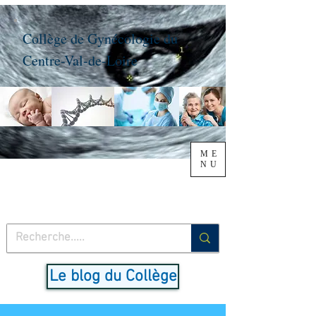
Collège de Gynécologie du
Centre-Val-de-Loire
ME
NU
Le blog du Collège