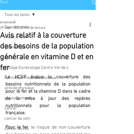
Post
Tous les posts
emeline48
Tous les posts
29 sept. 2022
2 min de lecture
Avis relatif à la couverture
médicament
des besoins de la population
gynécologie
générale en vitamine D et en
santé
fer
Collège Gynécologie Centre Val-de-L
Le HCSP évalue la couverture des 
Formation médicale continue
besoins nutritionnels de la population 
activité physique
pour le fer et la vitamine D dans le cadre 
accouchement
de la mise à jour des repères 
nutritionnels pour la population 
cancer
française.
cancer du sein
Pour le fer
, le risque de non-couverture 
cancer du col