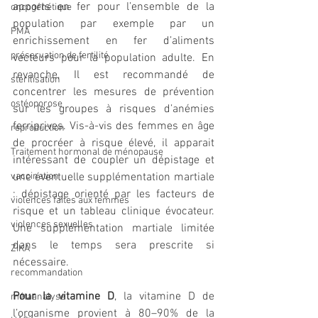
apports en fer pour l’ensemble de la 
oncogénétique
population par exemple par un 
PMA
enrichissement en fer d’aliments 
préservation de fertilité
vecteurs pour la population adulte. En 
revanche, Il est recommandé de 
stérilisation
concentrer les mesures de prévention 
ostéoporose
sur les groupes à risques d’anémies 
ferriprives. Vis-à-vis des femmes en âge 
reproduction
de procréer à risque élevé, il apparait 
Traitement hormonal de ménopause
intéressant de coupler un dépistage et 
vaccination
une éventuelle supplémentation martiale 
: dépistage orienté par les facteurs de 
violences faites aux femmes
risque et un tableau clinique évocateur. 
violences sexuelles
Une supplémentation martiale limitée 
dans le temps sera prescrite si 
ZIKA
nécessaire.
recommandation
Pour la vitamine D
, la vitamine D de 
métaanalyse
l’organisme provient à 80–90% de la 