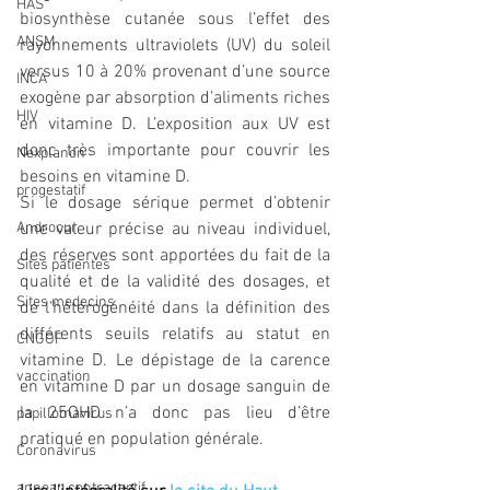
HAS
biosynthèse cutanée sous l’effet des 
ANSM
rayonnements ultraviolets (UV) du soleil 
versus 10 à 20% provenant d’une source 
INCA
exogène par absorption d’aliments riches 
HIV
en vitamine D. L’exposition aux UV est 
donc très importante pour couvrir les 
Nexplanon
besoins en vitamine D.
progestatif
Si le dosage sérique permet d’obtenir 
Androcur
une valeur précise au niveau individuel, 
des réserves sont apportées du fait de la 
Sites patientes
qualité et de la validité des dosages, et 
Sites medecins
de l’hétérogénéité dans la définition des 
différents seuils relatifs au statut en 
CNGOF
vitamine D. Le dépistage de la carence 
vaccination
en vitamine D par un dosage sanguin de 
la 25OHD n’a donc pas lieu d’être 
papillomavirus
pratiqué en population générale.
Coronavirus
anneau contraceptif