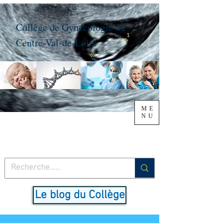
Collège de Gynécologie du
Centre-Val-de-Loire
ME
NU
Le blog du Collège