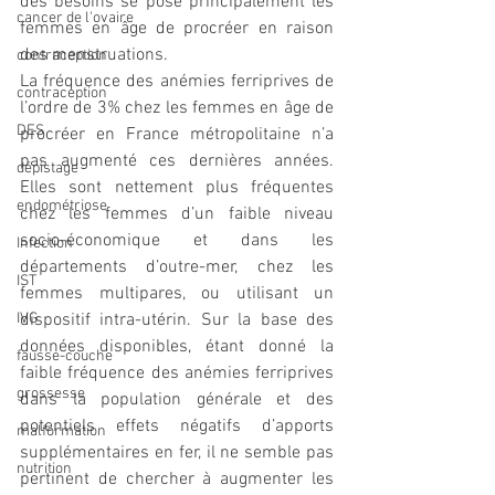
des besoins se pose principalement les 
cancer de l'ovaire
femmes en âge de procréer en raison 
des menstruations.
contraception
La fréquence des anémies ferriprives de 
contraception
l’ordre de 3% chez les femmes en âge de 
DES
procréer en France métropolitaine n’a 
pas augmenté ces dernières années. 
dépistage
Elles sont nettement plus fréquentes 
endométriose
chez les femmes d’un faible niveau 
socio-économique et dans les 
Infection
départements d’outre-mer, chez les 
IST
femmes multipares, ou utilisant un 
IVG
dispositif intra-utérin. Sur la base des 
données disponibles, étant donné la 
fausse-couche
faible fréquence des anémies ferriprives 
grossesse
dans la population générale et des 
potentiels effets négatifs d’apports 
malformation
supplémentaires en fer, il ne semble pas 
nutrition
pertinent de chercher à augmenter les 