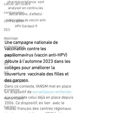
pharmacovigilance  vont 
cancer de l'ovaire
analyser en continu les 
contraception
déclarations  d’effet(s) 
indésirables du vaccin anti-
contraception
HPV Gardasil 9
DES
dépistage
Une campagne nationale de 
endométriose
vaccination contre les 
papillomavirus (vaccin anti-HPV) 
Infection
débute à l’automne 2023 dans les 
IST
collèges pour améliorer la 
IVG
couverture  vaccinale des filles et 
des garçons.
fausse-couche
Dans ce contexte, l'ANSM met en place 
grossesse
un dispositif de 
surveillance renforcée
qui complète celui déjà en place depuis 
malformation
2006. Ce dispositif, en lien  avec le 
nutrition
réseau français des centres régionaux 