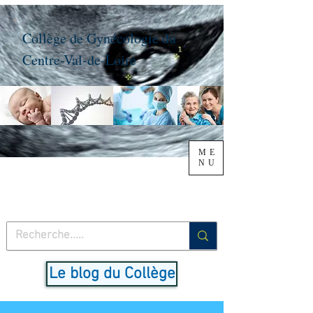
Collège de Gynécologie du
Centre-Val-de-Loire
ME
NU
Le blog du Collège