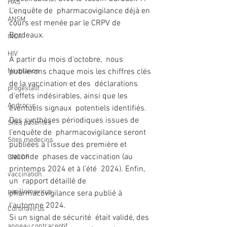
HAS
L’enquête de  pharmacovigilance déjà en 
ANSM
cours est menée par le CRPV de 
Bordeaux. 
INCA
HIV
À partir du mois d’octobre,  nous 
Nexplanon
publierons chaque mois les chiffres clés 
de la vaccination et des  déclarations 
progestatif
d’effets indésirables, ainsi que les 
Androcur
éventuels signaux  potentiels identifiés. 
Des synthèses périodiques issues de 
Sites patientes
l’enquête de  pharmacovigilance seront 
Sites medecins
publiées à l’issue des première et 
seconde  phases de vaccination (au 
CNGOF
printemps 2024 et à l’été  2024). Enfin, 
vaccination
un  rapport détaillé de 
papillomavirus
pharmacovigilance sera publié à 
l’automne 2024.   
Coronavirus
Si un signal de sécurité  était validé, des 
anneau contraceptif