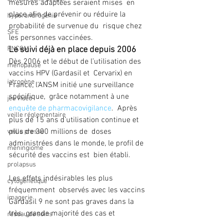
mesures adaptées seraient mises  en 
place afin de prévenir ou réduire la 
hyperandrogénie
probabilité de survenue du  risque chez 
SFE
les personnes vaccinées.       
FNCGM
Le suivi déjà en place depuis 2006
Dès 2006 et le début de l’utilisation des 
ménopause
vaccins HPV (Gardasil et  Cervarix) en 
iatrogène
France, l'ANSM initié une surveillance 
spécifique,  grâce notamment à une 
jeu vidéo
enquête de pharmacovigilance
.  Après 
veille réglementaire
plus de 15 ans d’utilisation continue et 
plus de 300 millions de  doses 
veille presse
administrées dans le monde, le profil de 
méningiome
sécurité des vaccins est  bien établi.
prolapsus
Les effets indésirables les plus 
cytogénétique
fréquemment  observés avec les vaccins 
imagerie
Gardasil 9 ne sont pas graves dans la 
très  grande majorité des cas et 
réseau de soins