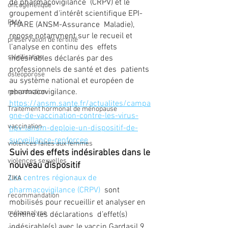
de pharmacovigilance  (CRPV) et le 
oncogénétique
groupement d'intérêt scientifique EPI-
PMA
PHARE (ANSM-Assurance  Maladie), 
repose notamment sur le recueil et 
préservation de fertilité
l’analyse en continu des  effets 
stérilisation
indésirables déclarés par des 
professionnels de santé et des  patients 
ostéoporose
au système national et européen de 
pharmacovigilance.
reproduction
https://ansm.sante.fr/actualites/campa
Traitement hormonal de ménopause
gne-de-vaccination-contre-les-virus-
vaccination
hpv-lansm-deploie-un-dispositif-de-
surveillance-renforcee
violences faites aux femmes
Suivi des effets indésirables dans le 
violences sexuelles
nouveau dispositif
Les centres régionaux de 
ZIKA
pharmacovigilance (CRPV)
  sont 
recommandation
mobilisés pour recueillir et analyser en 
métaanalyse
continu les déclarations  d’effet(s) 
indésirable(s) avec le vaccin Gardasil 9. 