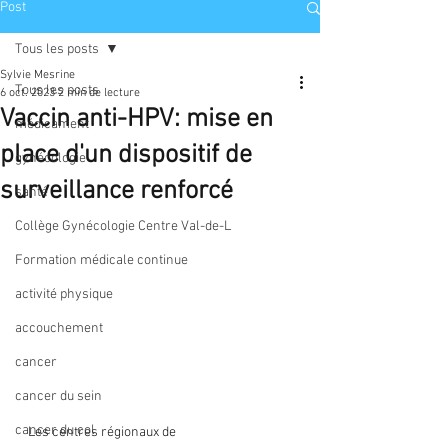
Post
Tous les posts
Sylvie Mesrine
Tous les posts
6 oct. 2023
2 min de lecture
Vaccin anti-HPV: mise en
médicament
place d'un dispositif de
gynécologie
surveillance renforcé
santé
Collège Gynécologie Centre Val-de-L
Formation médicale continue
activité physique
accouchement
cancer
cancer du sein
cancer du col
Les centres régionaux de 