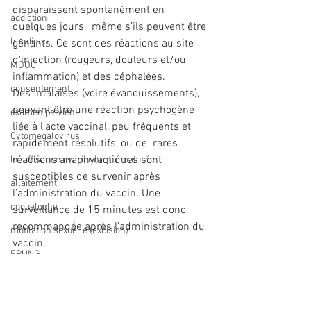
disparaissent spontanément en 
addiction
quelques jours,  même s’ils peuvent être 
handicap
gênants. Ce sont des réactions au site  
d'injection (rougeurs, douleurs et/ou 
MOOC
inflammation) et des céphalées. 
consentement
Des  malaises (voire évanouissements), 
pouvant être une réaction psychogène  
examen pelvien
liée à l’acte vaccinal, peu fréquents et 
Cytomégalovirus
rapidement résolutifs, ou de  rares 
réactions anaphylactiques sont 
Insuffisance ovarienne prématurée
susceptibles de survenir après  
allaitement
l’administration du vaccin. Une 
coqueluche
surveillance de 15 minutes est donc  
recommandée après l'administration du 
mutilation sexuelle (excision)
vaccin.
EPUNG
ANSM
vaccination
papillomavirus
pharmacovigilance
grossesse
médicament
incontinence urinaire
gynécologie