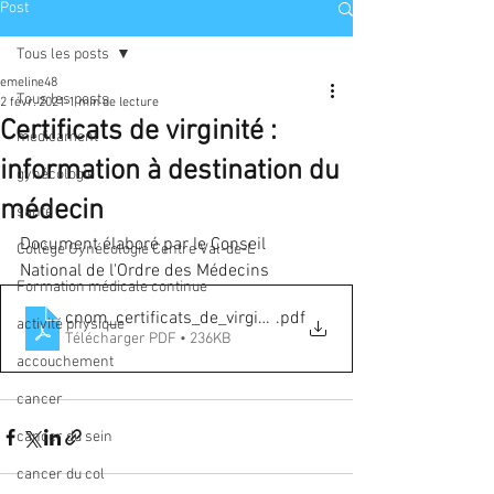
Post
Tous les posts
emeline48
Tous les posts
2 févr. 2021
1 min de lecture
Certificats de virginité :
médicament
information à destination du
gynécologie
médecin
santé
Document élaboré par le Conseil 
Collège Gynécologie Centre Val-de-L
National de l'Ordre des Médecins 
Formation médicale continue
cnom_certificats_de_virginite
.pdf
activité physique
Télécharger PDF • 236KB
accouchement
cancer
cancer du sein
cancer du col