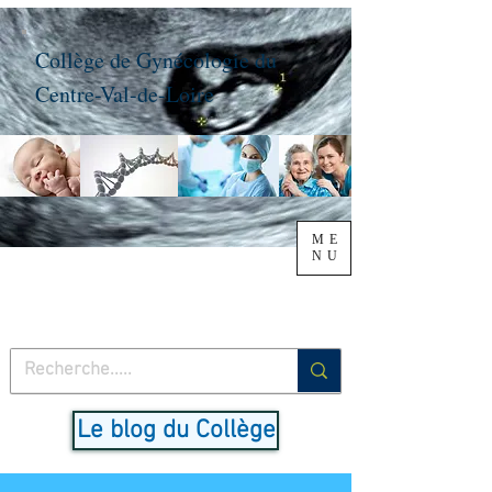
Collège de Gynécologie du
Centre-Val-de-Loire
ME
NU
Le blog du Collège