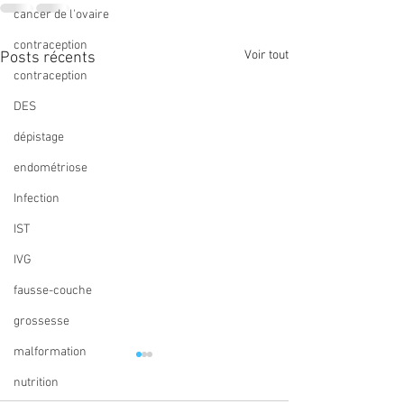
cancer de l'ovaire
contraception
Voir tout
Posts récents
contraception
DES
dépistage
endométriose
Infection
IST
IVG
fausse-couche
grossesse
malformation
Le Collège peut financer
Traitement hormo
nutrition
sous conditions
ménopause : hau