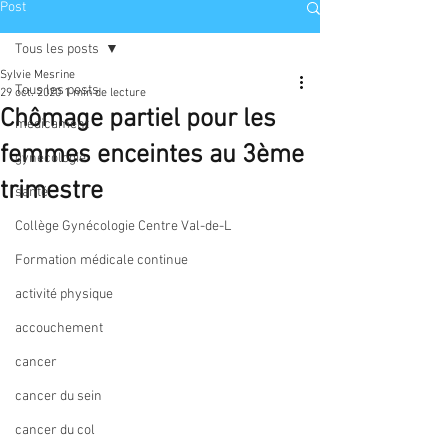
Post
Tous les posts
Sylvie Mesrine
Tous les posts
29 oct. 2020
1 min de lecture
Chômage partiel pour les
médicament
femmes enceintes au 3ème
gynécologie
trimestre
santé
Collège Gynécologie Centre Val-de-L
Formation médicale continue
activité physique
accouchement
cancer
cancer du sein
cancer du col