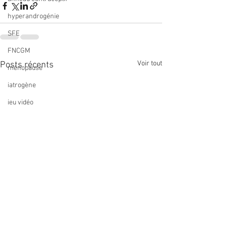
hyperandrogénie
SFE
FNCGM
Voir tout
Posts récents
ménopause
iatrogène
jeu vidéo
veille réglementaire
veille presse
méningiome
prolapsus
cytogénétique
imagerie
réseau de soins