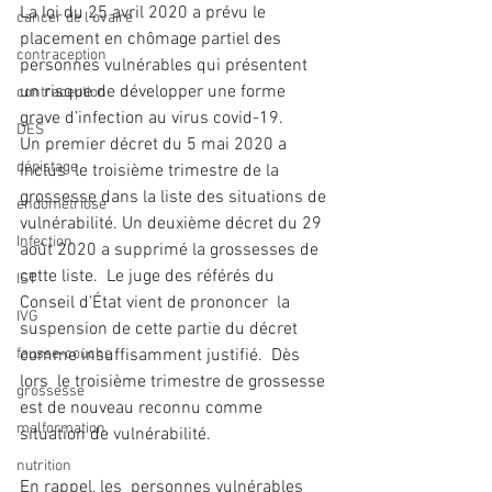
La loi du 25 avril 2020 a prévu le 
cancer de l'ovaire
placement en chômage partiel des  
contraception
personnes vulnérables qui présentent 
un risque de développer une forme  
contraception
grave d’infection au virus covid-19.
DES
Un premier décret du 5 mai 2020 a 
dépistage
inclus  le troisième trimestre de la 
grossesse dans la liste des situations de 
endométriose
vulnérabilité. Un deuxième décret du 29 
Infection
août 2020 a supprimé la grossesses de 
cette liste.  Le juge des référés du 
IST
Conseil d’État vient de prononcer  la 
IVG
suspension de cette partie du décret 
comme insuffisamment justifié.  Dès 
fausse-couche
lors  le troisième trimestre de grossesse 
grossesse
est de nouveau reconnu comme 
malformation
situation de vulnérabilité.
nutrition
En rappel, les  personnes vulnérables 