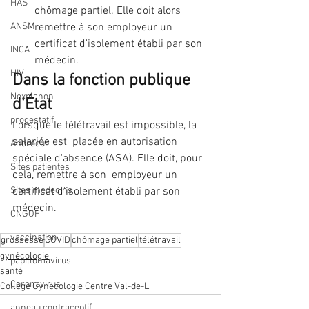
HAS
chômage partiel. Elle doit alors 
remettre à son employeur un  
ANSM
certificat d'isolement établi par son 
INCA
médecin.
HIV
Dans la fonction publique 
Nexplanon
d'État
progestatif
Lorsque le télétravail est impossible, la 
salariée est  placée en autorisation  
Androcur
spéciale d'absence (ASA). Elle doit, pour 
Sites patientes
cela, remettre à son  employeur un 
certificat d'isolement établi par son 
Sites medecins
médecin.
CNGOF
vaccination
grossesse
COVID
chômage partiel
télétravail
gynécologie
papillomavirus
santé
Coronavirus
Collège Gynécologie Centre Val-de-L
anneau contraceptif