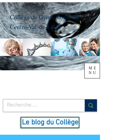
Collège de Gynécologie du
Centre-Val-de-Loire
ME
NU
Le blog du Collège