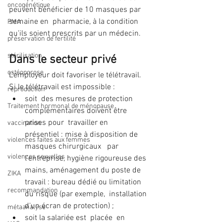
oncogénétique
peuvent bénéficier de 10 masques par 
semaine en  pharmacie, à la condition 
PMA
qu'ils soient prescrits par un médecin.
préservation de fertilité
stérilisation
Dans le secteur privé 
ostéoporose
L'employeur doit favoriser le télétravail. 
Si le télétravail est impossible :
reproduction
soit  des mesures de protection 
Traitement hormonal de ménopause
complémentaires doivent être 
prises pour  travailler en 
vaccination
présentiel : mise à disposition de 
violences faites aux femmes
masques chirurgicaux   par 
violences sexuelles
l'entreprise, hygiène rigoureuse des 
mains, aménagement du poste de  
ZIKA
travail : bureau dédié ou limitation 
recommandation
du risque (par exemple,  installation 
d'un écran de protection) ;
métaanalyse
soit la salariée est  placée  en 