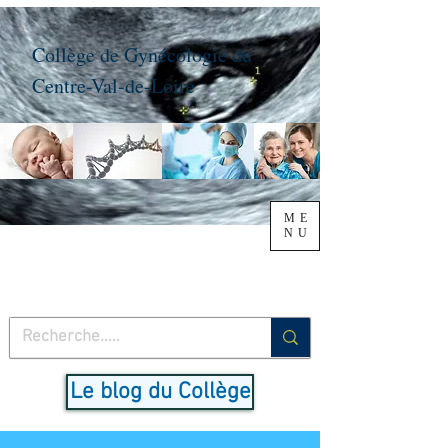
Collège de Gynécologie du
Centre-Val-de-Loire
ME
NU
Le blog du Collège