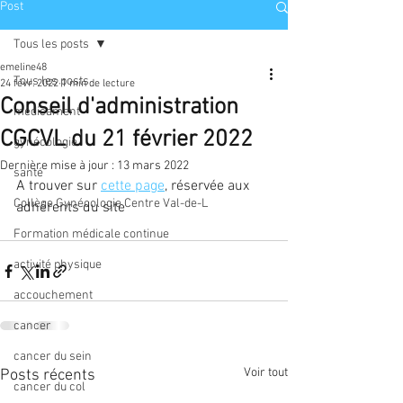
Post
Tous les posts
emeline48
Tous les posts
24 févr. 2022
1 min de lecture
Conseil d'administration
médicament
CGCVL du 21 février 2022
gynécologie
Dernière mise à jour :
13 mars 2022
santé
A trouver sur 
cette page
, réservée aux 
Collège Gynécologie Centre Val-de-L
adhérents du site
Formation médicale continue
activité physique
accouchement
cancer
cancer du sein
Voir tout
Posts récents
cancer du col