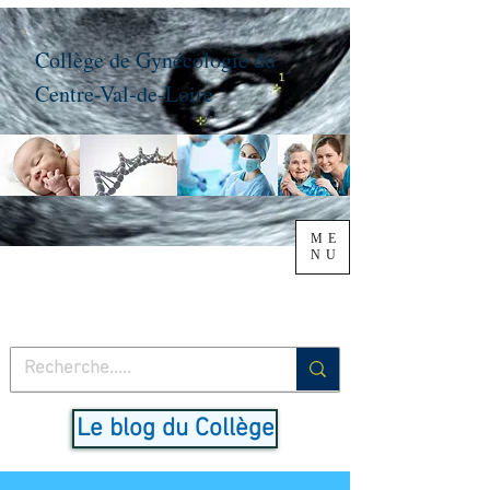
Collège de Gynécologie du
Centre-Val-de-Loire
ME
NU
Le blog du Collège