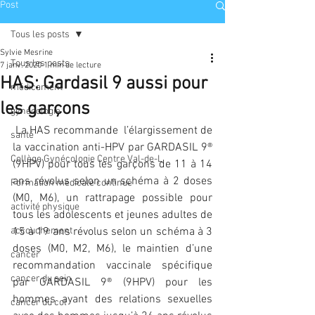
Post
Tous les posts
Sylvie Mesrine
Tous les posts
7 janv. 2020
1 min de lecture
HAS: Gardasil 9 aussi pour
médicament
les garçons
gynécologie
 La HAS recommande  l’élargissement de 
santé
la vaccination anti-HPV par GARDASIL 9® 
Collège Gynécologie Centre Val-de-L
(9HPV) pour tous les garçons de 11 à 14 
ans révolus selon un schéma à 2 doses 
Formation médicale continue
(M0, M6), un rattrapage possible pour 
activité physique
tous les adolescents et jeunes adultes de 
accouchement
15 à 19 ans révolus selon un schéma à 3 
doses (M0, M2, M6), le maintien d’une 
cancer
recommandation vaccinale spécifique 
cancer du sein
par GARDASIL 9® (9HPV) pour les 
hommes ayant des relations sexuelles 
cancer du col