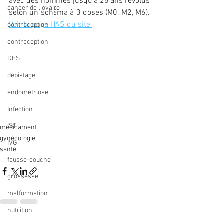
avec des hommes jusqu’à 26 ans révolus 
cancer de l'ovaire
selon un schéma à 3 doses (M0, M2, M6). 
Voir la page HAS du site 
contraception
contraception
DES
dépistage
endométriose
Infection
IST
médicament
gynécologie
IVG
santé
fausse-couche
grossesse
malformation
nutrition