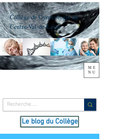
Collège de Gynécologie du
Centre-Val-de-Loire
ME
NU
Le blog du Collège