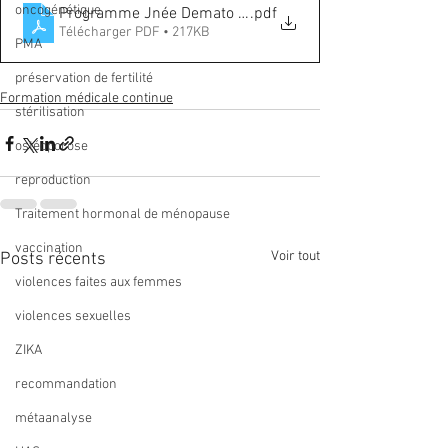
oncogénétique
Programme Jnée Demato Gyneco
.pdf
Télécharger PDF • 217KB
PMA
préservation de fertilité
Formation médicale continue
stérilisation
ostéoporose
reproduction
Traitement hormonal de ménopause
vaccination
Voir tout
Posts récents
violences faites aux femmes
violences sexuelles
ZIKA
recommandation
métaanalyse