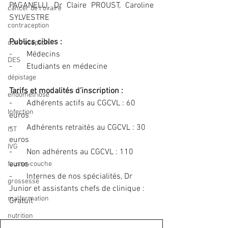
PAGANELLI, Dr Claire PROUST, Caroline 
cancer de l'ovaire
SYLVESTRE
contraception
Publics cibles :
contraception
-       Médecins 
DES
-       Etudiants en médecine
dépistage
Tarifs et modalités d’inscription :
endométriose
-       Adhérents actifs au CGCVL : 60 
Infection
euros 
-       Adhérents retraités au CGCVL : 30 
IST
euros
IVG
-       Non adhérents au CGCVL : 110 
euros 
fausse-couche
-       Internes de nos spécialités, Dr 
grossesse
Junior et assistants chefs de clinique : 
malformation
Gratuit 
nutrition