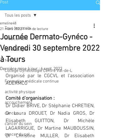
Post
Tous les posts
emeline48
Tous les posts
21 mars 2022
1 min de lecture
Journée Dermato-Gynéco -
médicament
Vendredi 30 septembre 2022
gynécologie
à Tours
santé
Dernière mise à jour :
6 sept. 2022
Collège Gynécologie Centre Val-de-L
Organisé par le CGCVL et l'association 
Formation médicale continue
ADERMCO
activité physique
Comité d’organisation :
accouchement
Dr Didier BRIVE, Dr Stéphanie CHRETIEN, 
Dr Laura DROUET, Dr Nadia GROS, Dr 
cancer
Elisabeth GUITTON, Dr Michèle 
cancer du sein
LAGARRIGUE, Dr Martine MAUBOUSSIN, 
cancer du col
Dr Christine MULLER, Dr Elisabeth 