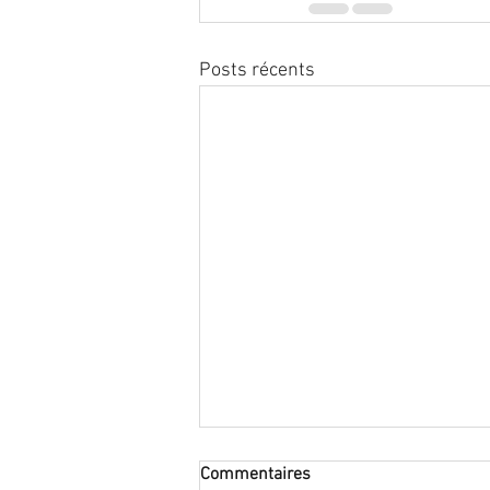
Posts récents
Traitement hormonal de la
Commentaires
ménopause : hausse des