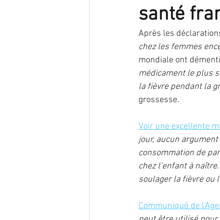
santé fra
endométriose
Infection
Après les déclaration
chez les femmes encei
mondiale ont démenti 
nutrition
oncogénétique
médicament le plus sû
la fièvre pendant la g
grossesse.
reproduction
Traitement
Voir une excellente m
jour, aucun argument s
consommation de parac
chez l’enfant à naîtr
soulager la fièvre ou 
Communiqué de l'Age
peut être utilisé pour