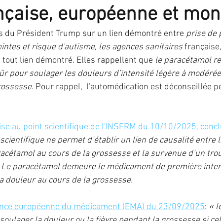
nçaise, européenne et mon
IST
IVG
fausse-couche
grossesse
ma
s du Président Trump sur un lien démontré entre 
prise de
ntes et risque d'autisme, les agences sanitaires 
française
tout lien démontré. Elles rappellent que 
le paracétamol re
PMA
préservation de fertilité
stérilisation
r pour soulager les douleurs d’intensité légère à modérée 
rossesse. 
Pour rappel,
 l'automédication est déconseillée p
 hormonal de ménopause
ise au point scientifique de l'INSERM du 10/10/2025, conc
cientifique ne permet d’établir un lien de causalité entre l
étamol au cours de la grossesse et la survenue d’un trou
e. Le paracétamol demeure le médicament de première inten
la douleur au cours de la grossesse.
nce européenne du médicament (EMA) du 23/09/2025
: 
«
l
 soulager la douleur ou la fièvre pendant la grossesse si cel