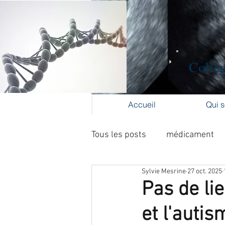
Collèg
Accueil
Qui 
Tous les posts
médicament
Sylvie Mesrine
27 oct. 2025
Formation médicale continue
Pas de li
et l'autis
cancer du col
cancer de l