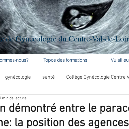
e de Gynécologie du Centre-Val-de-Loi
sommes-nous?
Topos des formations
Vu ailleu
gynécologie
santé
Collège Gynécologie Centre 
1 min de lecture
activité physique
accouchement
cancer
en démontré entre le para
me: la position des agence
'ovaire
contraception
contraception
DES