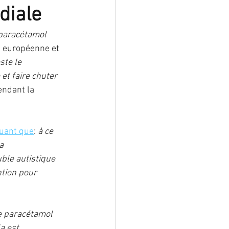
diale
lformation
 paracétamol 
, européenne et 
ste le 
ostéoporose
et faire chuter 
endant la 
luant que
: 
à ce 
a 
ble autistique 
tion pour 
e paracétamol 
a est 