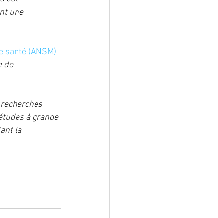
nt une 
e santé (ANSM) 
e de 
 recherches 
études à grande 
ant la 