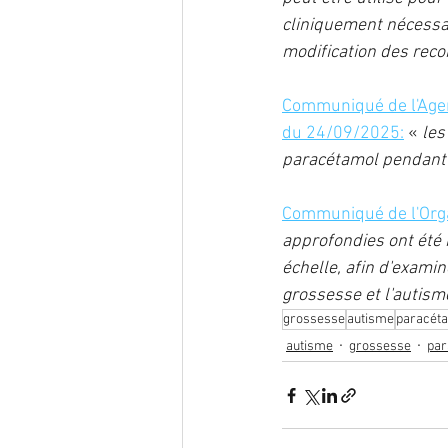
cliniquement nécessai
modification des reco
Communiqué de l'Agen
du 24/09/2025:
 « 
les
paracétamol pendant l
Communiqué de l'Orga
approfondies ont été
échelle, afin d'exami
grossesse et l'autisme
grossesse
autisme
paracét
autisme
grossesse
par