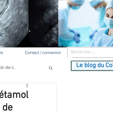
re
rs
Contact / connexion
Le blog du Co
Val-de-L
cancer du sein
cétamol
s de
dépistage