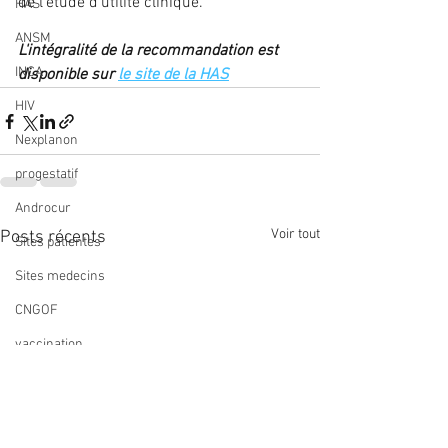
de l’étude d’utilité clinique.
HAS
ANSM
L'intégralité de la recommandation est 
INCA
disponible sur 
le site de la HAS
HIV
Nexplanon
progestatif
Androcur
Voir tout
Posts récents
Sites patientes
Sites medecins
CNGOF
vaccination
papillomavirus
Coronavirus
anneau contraceptif