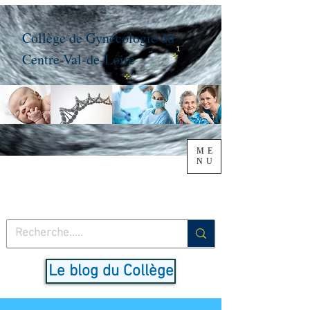
Collège de Gynécologie du
Centre-Val-de-Loire
ME
NU
Le blog du Collège