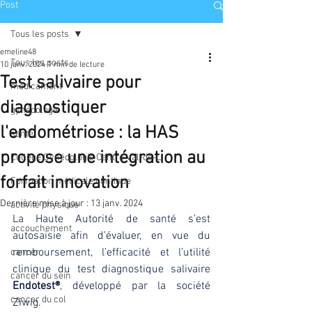
Post
Tous les posts
emeline48
Tous les posts
10 janv. 2024
1 min de lecture
Test salivaire pour
médicament
diagnostiquer
gynécologie
l'endométriose : la HAS
santé
propose une intégration au
Collège Gynécologie Centre Val-de-L
forfait innovation
Formation médicale continue
Dernière mise à jour :
13 janv. 2024
activité physique
La Haute Autorité de santé s’est 
accouchement
autosaisie afin d’évaluer, en vue du 
remboursement, l’efficacité et l’utilité 
cancer
clinique du test diagnostique salivaire 
cancer du sein
Endotest®
, développé par la société 
cancer du col
Ziwig. 