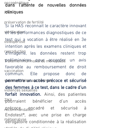
oncogénétique
dans l’attente de nouvelles données 
cliniques
PMA
préservation de fertilité
Si la HAS reconnait le caractère innovant 
stérilisation
et les performances diagnostiques de ce 
test qui a vocation à être réalisé en 3e 
ostéoporose
intention après les examens cliniques et 
reproduction
d’imagerie, les données restent trop 
préliminaires pour accorder un avis 
Traitement hormonal de ménopause
favorable au remboursement de droit 
vaccination
commun. Elle propose donc de 
permettre un accès précoce et sécurisé 
violences faites aux femmes
des femmes à ce test, dans le cadre d’un 
violences sexuelles
forfait innovation. 
Ainsi, des patientes 
ZIKA
pourraient bénéficier d’un accès 
précoce, encadré et sécurisé à 
recommandation
Endotest®, avec une prise en charge 
métaanalyse
dérogatoire conditionnée à la réalisation 