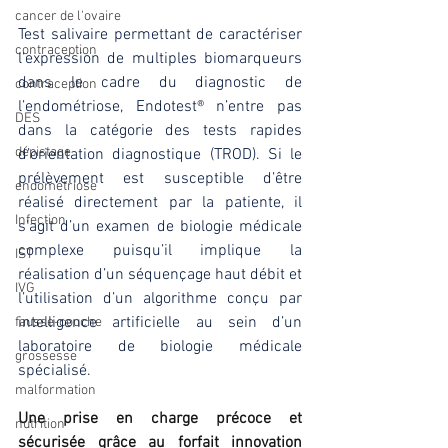
cancer de l'ovaire
Test salivaire permettant de caractériser 
contraception
l’expression de multiples biomarqueurs 
dans le cadre du diagnostic de 
contraception
l’endométriose, Endotest® n’entre pas 
DES
dans la catégorie des tests rapides 
dépistage
d’orientation diagnostique (TROD). Si le 
prélèvement est susceptible d’être 
endométriose
réalisé directement par la patiente, il 
Infection
s’agit d’un examen de biologie médicale 
complexe puisqu’il implique la 
IST
réalisation d’un séquençage haut débit et 
IVG
l’utilisation d’un algorithme conçu par 
intelligence artificielle au sein d’un 
fausse-couche
laboratoire de biologie médicale 
grossesse
spécialisé.  
malformation
Une prise en charge précoce et 
nutrition
sécurisée grâce au forfait innovation 