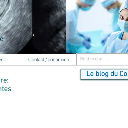
re
rs
Contact / connexion
Le blog du Co
re:
ntes