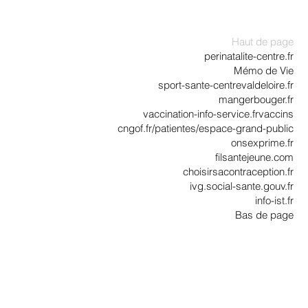
Haut de page
perinatalite-centre.fr
Mémo de Vie
sport-sante-centrevaldeloire.fr
mangerbouger.fr
vaccination-info-service.frvaccins
cngof.fr/patientes/espace-grand-public
onsexprime.fr
filsantejeune.com
choisirsacontraception.fr
ivg.social-sante.gouv.fr
info-ist.fr
Bas de page