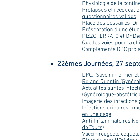
Physiologie de la contin
Prolapsus et rééducati
questionnaires validés
Place des pessaires
Dr
Présentation d’une étud
PIZZOFERRATO et Dr De
Quelles voies pour la ch
Compléments DPC prola
22èmes Journées, 27 septe
DPC: Savoir informer e
Roland Quentin (Gynécol
Actualités sur les Inf
(Gynécologue-obstétric
Imagerie des infections
Infections urinaires : 
en une page
Anti-Inflammatoires Non 
de Tours)
Vaccin rougeole coquel