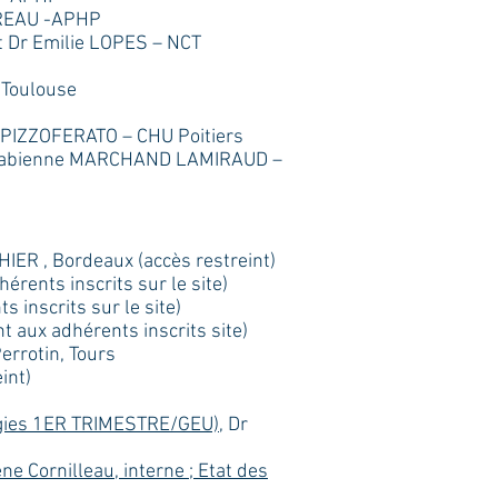
UREAU -APHP
 Dr Emilie LOPES – NCT
 Toulouse
 PIZZOFERATO – CHU Poitiers
abienne MARCHAND LAMIRAUD –
IER , Bordeaux (accès restreint)
rents inscrits sur le site)
 inscrits sur le site)
nt aux adhérents inscrits site)
Perrotin, Tours
int)
agies 1ER TRIMESTRE/GEU)
, Dr
e Cornilleau, interne ; Etat des