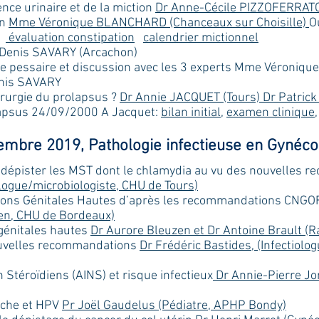
ence urinaire et de la miction
Dr Anne-Cécile PIZZOFERRATO
on
Mme Véronique BLANCHARD (Chanceaux sur Choisille)
O
évaluation constipation
calendrier mictionnel
 Denis SAVARY (Arcachon)
e pessaire et discussion avec les 3 experts
Mme Véronique
nis SAVARY
irurgie du prolapsus ?
Dr Annie JACQUET (Tours) Dr Patric
psus 24/09/2000 A Jacquet:
bilan initial
,
examen clinique
mbre 2019, Pathologie infectieuse en Gynéco
t dépister les MST dont le chlamydia au vu des nouvelle
ogue/microbiologiste, CHU de Tours)
ections Génitales Hautes d’après les recommandations CNG
ien, CHU de Bordeaux)
 génitales hautes
Dr Aurore Bleuzen et Dr Antoine Brault (R
nouvelles recommandations
Dr Frédéric Bastides, (Infectiol
Stéroïdiens (AINS) et risque infectieux
Dr Annie-Pierre Jo
uche et HPV
Pr Joël Gaudelus (Pédiatre, APHP Bondy)