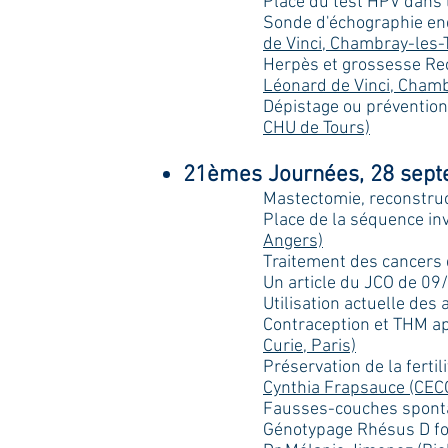
Place du test HPV dans 
Sonde d'échographie end
de Vinci, Chambray-les-
Herpès et grossesse 
Léonard de Vinci, Chamb
Dépistage ou prévention
CHU de Tours)
21èmes Journées, 28 septe
Mastectomie, reconstru
Place de la séquence i
Angers)
Traitement des cancers 
Un article du JCO de 09/
Utilisation actuelle des
Contraception et THM a
Curie, Paris)
Préservation de la fertil
Cynthia Frapsauce (CEC
Fausses-couches spont
Génotypage Rhésus D fo