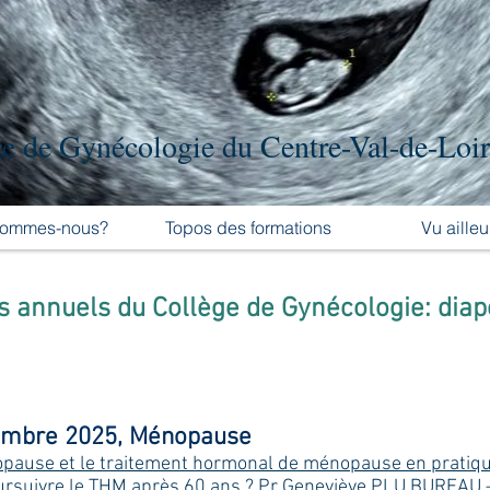
e de Gynécologie du Centre-Val-de-Loi
sommes-nous?
Topos des formations
Vu ailleu
 annuels du Collège de Gynécologie: diap
embre 2025, Ménopause
opause et le traitement hormonal de ménopause en pratiq
oursuivre le THM après 60 ans ?
Pr Geneviève PLU BUREAU 