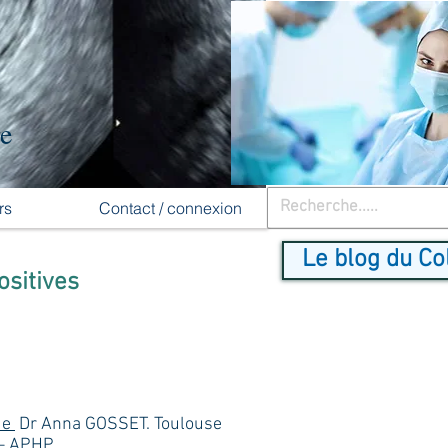
re
rs
Contact / connexion
Le blog du Co
ositives
ue
Dr Anna GOSSET. Toulouse
– APHP