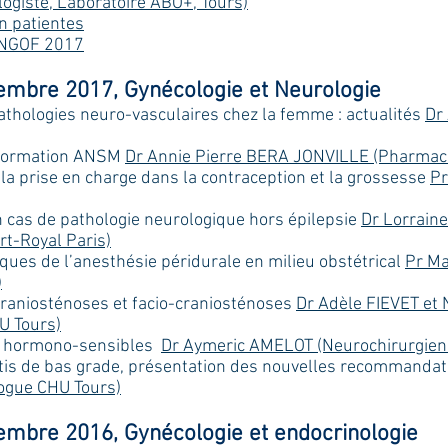
logiste, Laboratoire ABO+, Tours)
n patientes
CNGOF 2017
mbre 2017, Gynécologie et Neurologie
athologies neuro-vasculaires chez la femme : actualités
Dr
information ANSM
Dr Annie Pierre BERA JONVILLE (Pharmac
de la prise en charge dans la contraception et la grossesse
Pr
 cas de pathologie neurologique hors épilepsie
Dr Lorrai
t-Royal Paris)
ques de l’anesthésie péridurale en milieu obstétrical
Pr Ma
)
Craniosténoses et facio-craniosténoses
Dr Adèle FIEVET et
U Tours)
s hormono-sensibles
Dr Aymeric AMELOT (Neurochirurgien
ttis de bas grade, présentation des nouvelles recommandat
ogue CHU Tours)
mbre 2016, Gynécologie et endocrinologie