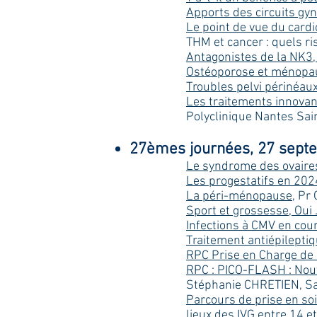
Apports des circuits gy
Le point de vue du cardi
THM et cancer : quels 
Antagonistes de la NK3,
Ostéoporose et ménopa
Troubles pelvi périnéau
Les traitements innovant
Polyclinique Nantes Sai
27èmes journées, 27 septe
Le syndrome des ovaire
Les progestatifs en 202
La péri-ménopause
, Pr
Sport et grossesse, Oui
Infections à CMV en cou
Traitement antiépileptiq
RPC Prise en Charge de 
RPC : PICO-FLASH : Nou
Stéphanie CHRETIEN, Sai
Parcours de prise en soi
lieux des IVG entre 14 e