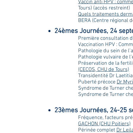
Vaccin anti HPV : comme
Tours) (accès restreint)
Quels traitements derm
BERA (Centre régional d
24èmes Journées, 24 sept
Première consultation 
Vaccination HPV : Comm
Pathologie du sein de l
Pathologie vulvaire de 
Préservation de la fertil
(CECOS, CHU de Tours)
Transidentité Dr Laetiti
Puberté précoce
Dr Myr
Syndrome de Turner chez
Syndrome de Turner che
23èmes Journées, 24-25 s
Fréquence, facteurs pré
GACHON (CHU Poitiers)
Périnée complet
Dr Leil