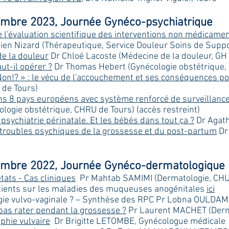
embre 2023, Journée Gynéco-psychiatrique
e l'évaluation scientifique des interventions non médicam
ien Nizard (Thérapeutique, Service Douleur Soins de Suppo
de la douleur
Dr Chloé Lacoste (Médecine de la douleur, GH
ut-il opérer ?
Dr Thomas Hebert (Gynécologie obstétrique,
 Non!? » : le vécu de l'accouchement et ses conséquences 
 de Tours)
ns 8 pays européens avec système renforcé de surveillance
ologie obstétrique, CHRU de Tours) (accès restreint)
 psychiatrie périnatale. Et les bébés dans tout ça ?
Dr Agath
 troubles psychiques de la grossesse et du post-partum
Dr 
embre 2022, Journée Gynéco-dermatologique
tats - Cas cliniques
Pr Mahtab SAMIMI (Dermatologie, CHU de
tients sur les maladies des muqueuses anogénitales
ici
gie vulvo-vaginale ? – Synthèse des RPC Pr Lobna OULDAM
as rater pendant la grossesse ?
Pr Laurent MACHET (Derma
ophie vulvaire
Dr Brigitte LETOMBE, Gynécologue médicale