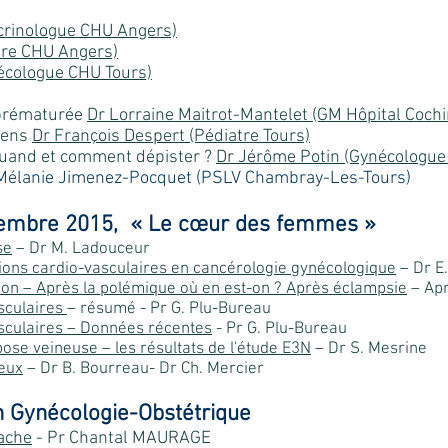
ocrinologue CHU Angers)
tre CHU Angers)
nécologue CHU Tours)
 prématurée
Dr Lorraine Maitrot-Mantelet (GM Hôpital Cochi
iens
Dr François Despert (Pédiatre Tours)
Quand et comment dépister ?
Dr Jérôme Potin (Gynécologue
Mélanie Jimenez-Pocquet (PSLV Chambray-Les-Tours)
tembre 2015,
« Le cœur des femmes »
se
– Dr M. Ladouceur
ions cardio-vasculaires en cancérologie gynécologique
– Dr 
ion – Après la polémique où en est-on ? Après éclampsie
– Apr
sculaires
– résumé
- Pr G. Plu-Bureau
sculaires – Données récentes
- Pr G. Plu-Bureau
ose veineuse – les résultats de l'étude E3N
– Dr S. Mesrine
ieux
– Dr B. Bourreau- Dr Ch. Mercier
n Gynécologie-Obstétrique
vache
- Pr Chantal MAURAGE