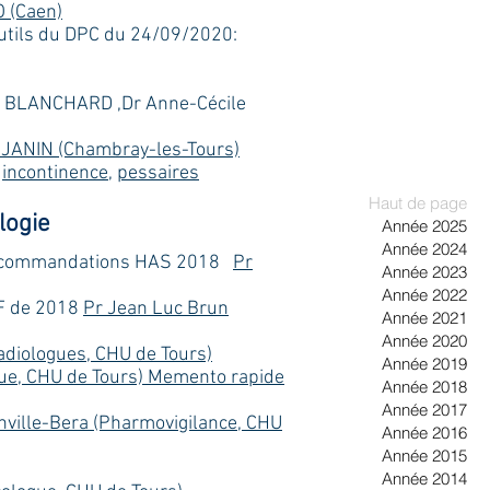
 (Caen)
utils du DPC du 24/09/2020:
 BLANCHARD ,Dr Anne-Cécile
k JANIN (Chambray-les-Tours)
,
incontinence
,
pessaires
Haut de page
logie
Année 2025
Année 2024
s recommandations HAS 2018
Pr
Année 2023
Année 2022
OF de 2018
Pr Jean Luc Brun
Année 2021
Année 2020
adiologues, CHU de Tours)
Année 2019
ogue, CHU de Tours) Memento rapide
Année 2018
Année 2017
nville-Bera (Pharmovigilance, CHU
Année 2016
Année 2015
Année 2014