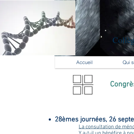
Collèg
Accueil
Qui 
Congrès
28èmes journées, 26 sept
La consultation de mén
Y a-t-il un bénéfice à p