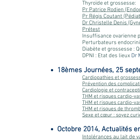
Thyroïde et grossesse:
Pr Patrice Rodien (End
Pr Régis Coutant (Pédia
Dr Christelle Denis (Gy
Prétest
Insuffisance ovarienne
Perturbateurs endocrin
Diabète et grossesse : 
DPNI : Etat des lieux
Dr 
18èmes Journées, 25 sep
Cardiopathies et grosses
Prévention des complicat
Cardiologie et contracept
THM et risques cardio-va
THM et risques cardio-va
THM et risques de thromb
Sexe et cœur : soyez cur
Octobre 2014, Actualités e
Intolérances au lait de 