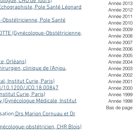
cologue, CHU de Tours)
Année 2013
(Echographiste, Pole Santé Léonard
Année 2012
Année 2011
-Obstétricienne, Pole Santé
Année 2010
Année 2009
OTTE (Gynécologue-Obstétricienne,
Année 2008
Année 2007
Année 2006
Année 2005
te, Orléans)
Année 2004
irurgien, clinique de l'Anjou,
Année 2003
Année 2002
, Institut Curie, Paris)
Année 2001
ll/10.1200/JCO.18.00847
Année 2000
titut Curie, Paris)
Année 1999
 (Gynécologue Médicale, Institut
Année 1998
Bas de page
isation
Drs Marion Cornuau et Dr
nécologue-obstétricien, CHR Blois)