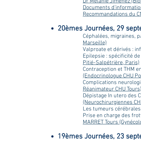
Dr Mélanie Jimenez (Bio
Documents d'informatio
Recommandations du 
20èmes Journées, 29 septe
Céphalées, migraines, p
Marseille)
Valproate et dérivés : 
Epilepsie : spécificité 
Pitié-Salpétrière, Paris)
Contraception et THM en
(Endocrinologue CHU Por
Complications neurologi
Réanimateur CHU Tours
Dépistage In utero des 
(Neurochirurgiennes CH
Les tumeurs cérébrale
Prise en charge des fro
MARRET Tours (Gynécol
19èmes Journées, 23 septe