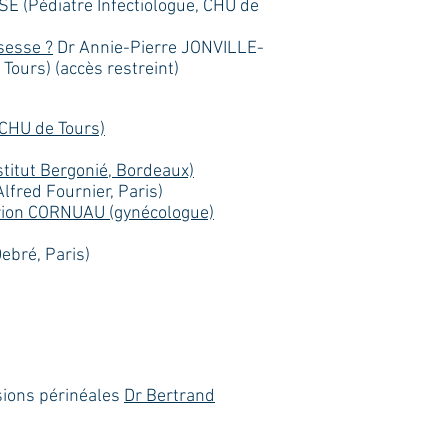
Pédiatre Infectiologue, CHU de
sesse ?
Dr Annie-Pierre JONVILLE-
Tours) (accès restreint)
 CHU de Tours)
titut Bergonié, Bordeaux)
lfred Fournier, Paris)
arion CORNUAU (gynécologue)
ebré, Paris)
sions périnéales
Dr Bertrand