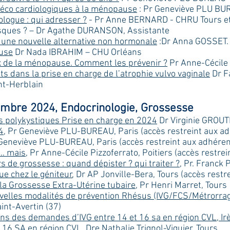
néco cardiologiques à la ménopause
: Pr Geneviève PLU B
ologue : qui adresser ?
- Pr Anne BERNARD - CHRU Tours et
risques ? – Dr Agathe DURANSON, Assistante
 une nouvelle alternative non hormonale
:Dr Anna GOSSET.
use
Dr Nada IBRAHIM – CHU Orléans
x de la ménopause. Comment les prévenir ?
Pr Anne-Cécile
s dans la prise en charge de l’atrophie vulvo vaginale
Dr F
nt-Herblain
mbre 2024, Endocrinologie, Grossesse
s polykystiques Prise en charge en 2024
Dr Virginie GROUTH
4
, Pr Geneviève PLU-BUREAU, Paris (accès restreint aux adhé
 Geneviève PLU-BUREAU, Paris (accès restreint aux adhérents
 … mais
, Pr Anne-Cécile Pizzoferrato, Poitiers (accès restrei
rs de grossesse : quand dépister ? qui traiter ?
, Pr. Franck 
ue chez le géniteur
, Dr AP Jonville-Bera, Tours (accès restre
la Grossesse Extra-Utérine tubaire,
Pr Henri Marret, Tours
velles modalités de prévention Rhésus (IVG/FCS/Métrorr
nt-Avertin (37)
ns des demandes d’IVG entre 14 et 16 sa en région CVL, Irèn
t 16 SA en région CVL
, Dre Nathalie Trignol-Viguier, Tours