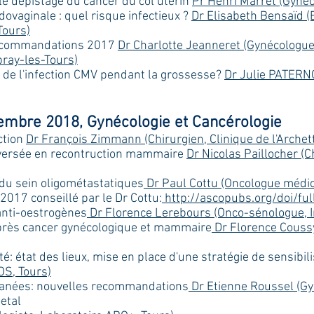
le dépistage du cancer du col utérin
Pr Henri Marret (Gyné
ovaginale : quel risque infectieux ?
Dr Elisabeth Bensaïd 
Tours)
Recommandations 2017
Dr Charlotte Jeanneret (Gynécologue
ray-les-Tours)
 de l'infection CMV pendant la grossesse?
Dr Julie PATERN
mbre 2018, Gynécologie et Cancérologie
ction
Dr François Zimmann (Chirurgien, Clinique de l'Archet
nversée en recontruction mammaire
Dr Nicolas Paillocher (Ch
du sein oligométastatiques
Dr Paul Cottu (Oncologue médical
2017 conseillé par le Dr Cottu:
http://ascopubs.org/doi/fu
 anti-oestrogènes
Dr Florence Lerebours (Onco-sénologue, Ins
près cancer gynécologique et mammaire
Dr Florence Coussy
ité: état des lieux, mise en place d'une stratégie de sensibil
OS, Tours)
anées: nouvelles recommandations
Dr Etienne Roussel (Gy
etal