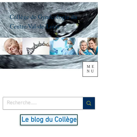
Collège de Gynécologie du
Centre-Val-de-Loire
ME
NU
Le blog du Collège