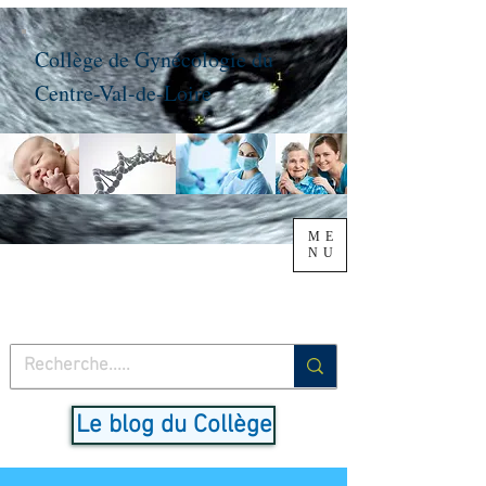
Collège de Gynécologie du
Centre-Val-de-Loire
ME
NU
Le blog du Collège