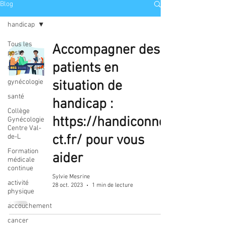
Blog
handicap
Tous les
Accompagner des
posts
patients en
médicament
gynécologie
situation de
santé
handicap :
Collège
https://handiconne
Gynécologie
Centre Val-
ct.fr/ pour vous
de-L
Formation
aider
médicale
continue
Sylvie Mesrine
activité
28 oct. 2023
1 min de lecture
physique
accouchement
cancer