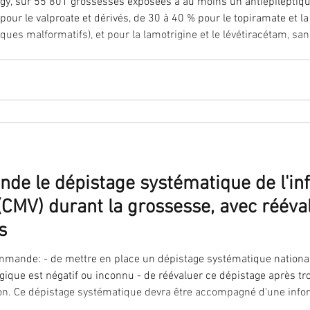
y, sur 55 801 grossesses exposées à au moins un antiépileptiqu
our le valproate et dérivés, de 30 à 40 % pour le topiramate et 
trigine et le lévétiracétam, sans risques connus. L’exposition
 avéré ou incertain concerne plus souvent des femmes défavorisée
e le dépistage systématique de l'inf
CMV) durant la grossesse, avec rééval
s
onal pour toutes les femmes
gique est négatif ou inconnu - de réévaluer ce dépistage après tro
ntes, d'une
formation des pro