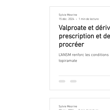
Sylvie Mesrine
15 déc. 2024
1 min de lecture
Valproate et déri
prescription et d
procréer
L’ANSM renforc les conditions
topiramate
Sylvie Mesrine