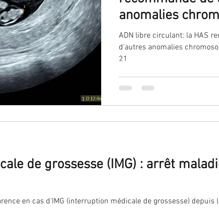
anomalies chro
plus de la trisom
ADN libre circulant: la HAS 
d'autres anomalies chromosom
21
cale de grossesse (IMG) : arrêt maladi
 carence en cas d'IMG (interruption médicale de grossesse) depuis