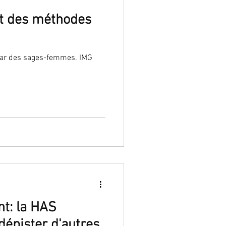
 et des méthodes
par des sages-femmes. IMG
nt: la HAS
épister d'autres