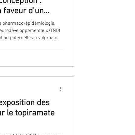
conception :
n faveur d’un
troubles neuro-
 chez l’enfant,
tion paternelle au valproate
ctions de
riode de trois mois avant
ictions de prescription déjà
exposition des
r le topiramate