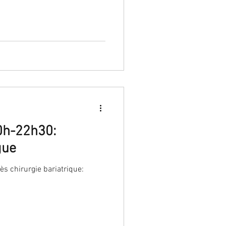
0h-22h30:
gue
s chirurgie bariatrique: