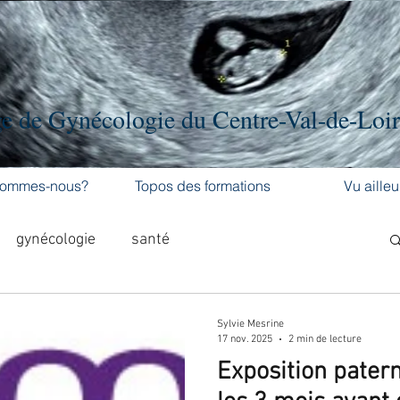
e de Gynécologie du Centre-Val-de-Loi
sommes-nous?
Topos des formations
Vu ailleu
gynécologie
santé
al-de-L
Formation médicale continue
Sylvie Mesrine
17 nov. 2025
2 min de lecture
Exposition patern
hement
cancer
cancer du sein