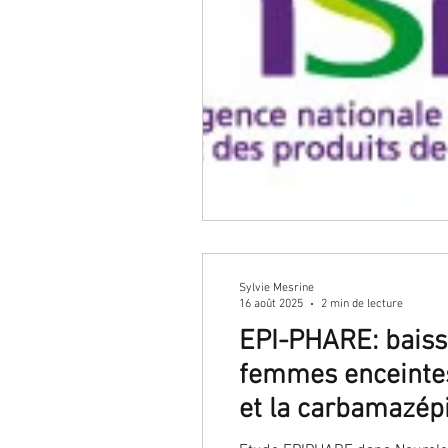
cancer du col
cancer de l
dépistage
endométriose
grossesse
malformation
Sylvie Mesrine
préservation de fertilité
16 août 2025
2 min de lecture
EPI-PHARE: baisse
femmes enceintes
Traitement hormonal de mén
et la carbamazép