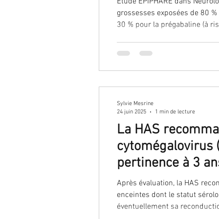
Etude EPIPHARE dans Neurolog
grossesses exposées de 80 % p
30 % pour la prégabaline (à risques malformatifs), et pour la lamo
aux antiépileptiques à risque
Sylvie Mesrine
24 juin 2025
1 min de lecture
La HAS recommand
cytomégalovirus (
pertinence à 3 an
Après évaluation, la HAS recommande: - de mettre en place un dépistage systématique nati
enceintes dont le statut sérolo
éventuellement sa reconduction. Ce dépistage systématique devra être accompagné d'une information des patie