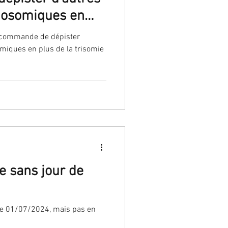
mosomiques en
ie 21
recommande de dépister
iques en plus de la trisomie
e sans jour de
 le 01/07/2024, mais pas en