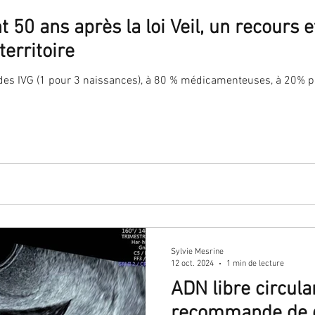
t 50 ans après la loi Veil, un recours
territoire
des IVG (1 pour 3 naissances), à 80 % médicamenteuses, à 20% 
Sylvie Mesrine
12 oct. 2024
1 min de lecture
ADN libre circula
recommande de d