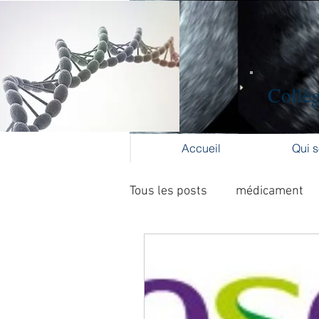
Collèg
Accueil
Qui 
Tous les posts
médicament
Collège Gynécologie Centre V
activité physique
accouc