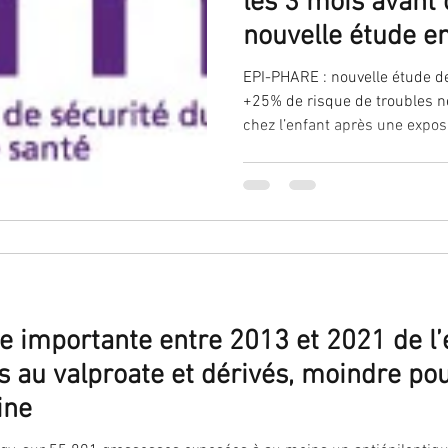
les 3 mois avant 
nouvelle étude e
'ovaire
contraception
contraception
DES
risque accru de 
EPI-PHARE : nouvelle étude de pharmaco-épidémiologie,
développementaux
+25% de risque de troubles neurodéveloppementaux (TND)
chez l’enfant après une exposi
rappel des restri
Infection
IST
IVG
fausse-couche
durant la spermatogenèse (pé
prescription
conception). Rappel des restr
existantes depuis début 2025
nutrition
oncogénétique
PMA
stérilisation
ostéoporose
reproduction
 importante entre 2013 et 2021 de l’
 au valproate et dérivés, moindre pou
opause
ine