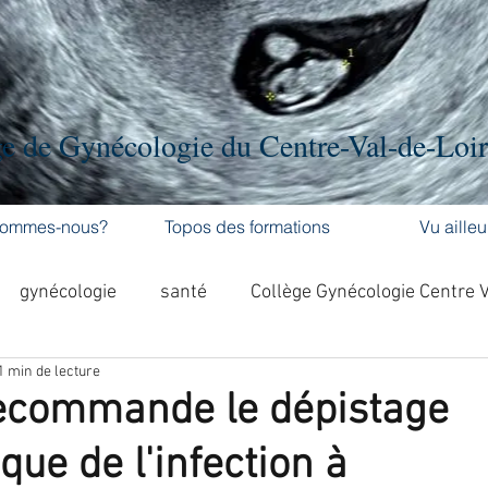
e de Gynécologie du Centre-Val-de-Loi
sommes-nous?
Topos des formations
Vu ailleu
gynécologie
santé
Collège Gynécologie Centre 
1 min de lecture
activité physique
accouchement
cancer
ecommande le dépistage
que de l'infection à
'ovaire
contraception
contraception
DES