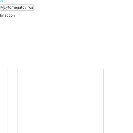
on
MV
cytomégalovirus
Infection