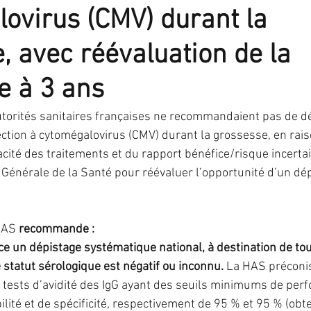
ovirus (CMV) durant la
IST
IVG
fausse-couche
grossesse
ma
, avec réévaluation de la
e à 3 ans
PMA
préservation de fertilité
stérilisation
torités sanitaires françaises ne recommandaient pas de d
ection à cytomégalovirus (CMV) durant la grossesse, en ra
 hormonal de ménopause
acité des traitements et du rapport bénéfice/risque incerta
n Générale de la Santé pour réévaluer l’opportunité d’un dé
HAS 
recommande :
ce un dépistage systématique national, à destination de to
 statut sérologique est négatif ou inconnu. 
La HAS préconis
s tests d’avidité des IgG ayant des seuils minimums de per
lité et de spécificité, respectivement de 95 % et 95 % (obt