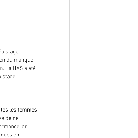
lformation
ostéoporose
épistage 
ison du manque 
in. La HAS a été 
pistage 
utes les femmes 
e de ne 
formance, en 
enues en 