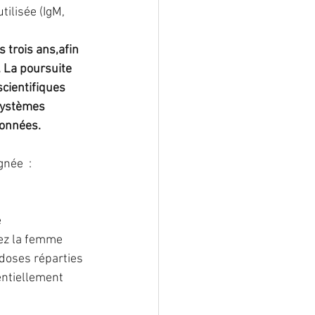
tilisée (IgM, 
 trois ans,afin 
 La poursuite 
cientifiques 
systèmes 
données. 
née  :
e
hez la femme 
 doses réparties 
ntiellement 