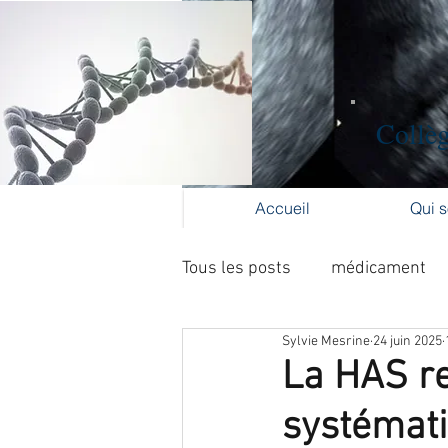
Collèg
Accueil
Qui 
Tous les posts
médicament
Sylvie Mesrine
24 juin 2025
Formation médicale continue
La HAS r
systémati
cancer du col
cancer de l