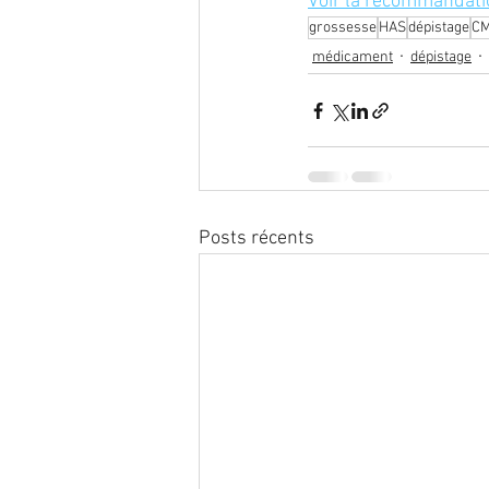
Voir la recommandati
grossesse
HAS
dépistage
C
médicament
dépistage
Posts récents