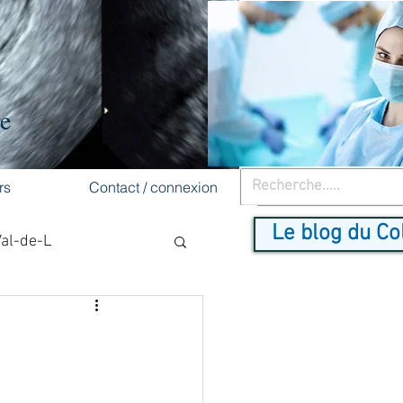
re
rs
Contact / connexion
Le blog du Co
Val-de-L
cancer du sein
dépistage