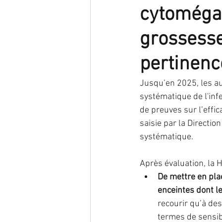
cytomégal
endométriose
Infection
grossesse
pertinenc
nutrition
oncogénétique
Jusqu’en 2025, les au
systématique de l'inf
reproduction
Traitement
de preuves sur l’effic
saisie par la Directio
systématique.
Après évaluation, la 
De mettre en pla
enceintes dont le
recourir qu’à de
termes de sensibi