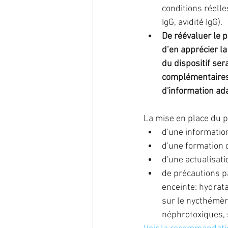
conditions réelle
IgG, avidité IgG).
De réévaluer le p
d’en apprécier l
du dispositif se
complémentaires 
d'information ada
La mise en place du 
d'une informatio
d'une formation 
d'une actualisati
de précautions p
enceinte: hydrata
sur le nycthémèr
néphrotoxiques, s