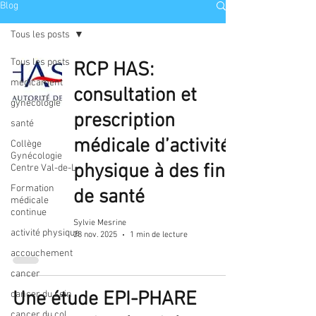
Blog
Tous les posts
Tous les posts
RCP HAS:
médicament
consultation et
gynécologie
prescription
santé
médicale d’activité
Collège
Gynécologie
physique à des fins
Centre Val-de-L
Formation
de santé
médicale
continue
Sylvie Mesrine
activité physique
28 nov. 2025
1 min de lecture
accouchement
cancer
Une étude EPI-PHARE
cancer du sein
cancer du col