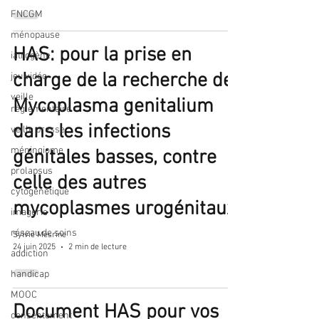
FNCGM
ménopause
HAS: pour la prise en
iatrogène
charge de la recherche de
jeu vidéo
veille
Mycoplasma genitalium
réglementaire
dans les infections
veille presse
méningiome
génitales basses, contre
prolapsus
celle des autres
cytogénétique
mycoplasmes urogénitaux
imagerie
réseau de soins
Sylvie Mesrine
24 juin 2025
2 min de lecture
addiction
handicap
MOOC
Document HAS pour vos
consentement