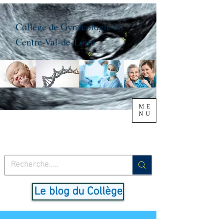
Collège de Gynécologie du
Centre-Val-de-Loire
ME
NU
Le blog du Collège