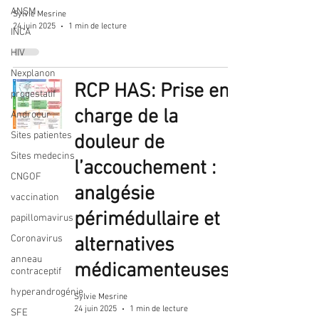
ANSM
Sylvie Mesrine
24 juin 2025
1 min de lecture
INCA
HIV
Nexplanon
RCP HAS: Prise en
progestatif
charge de la
Androcur
Sites patientes
douleur de
Sites medecins
l’accouchement :
CNGOF
analgésie
vaccination
périmédullaire et
papillomavirus
Coronavirus
alternatives
anneau
médicamenteuses
contraceptif
hyperandrogénie
Sylvie Mesrine
24 juin 2025
1 min de lecture
SFE