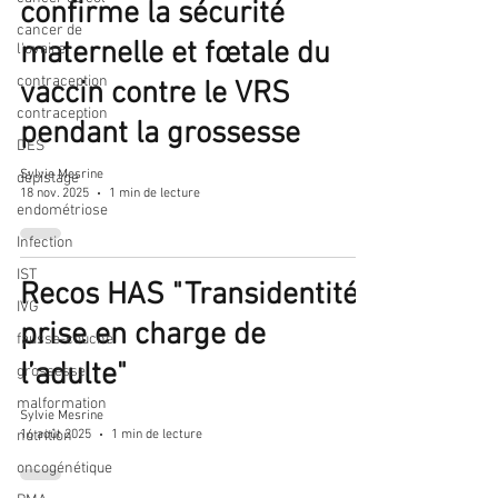
confirme la sécurité
cancer de
maternelle et fœtale du
l'ovaire
contraception
vaccin contre le VRS
contraception
pendant la grossesse
DES
Sylvie Mesrine
dépistage
18 nov. 2025
1 min de lecture
endométriose
Infection
IST
Recos HAS "Transidentité :
IVG
prise en charge de
fausse-couche
l’adulte"
grossesse
malformation
Sylvie Mesrine
16 août 2025
1 min de lecture
nutrition
oncogénétique