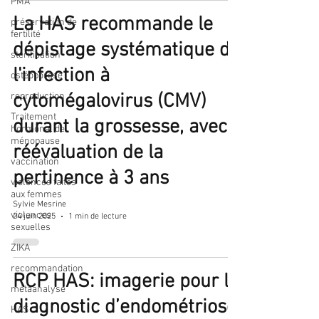
PMA
La HAS recommande le
préservation de
fertilité
dépistage systématique de
stérilisation
l'infection à
ostéoporose
cytomégalovirus (CMV)
reproduction
Traitement
durant la grossesse, avec
hormonal de
ménopause
réévaluation de la
vaccination
pertinence à 3 ans
violences faites
aux femmes
Sylvie Mesrine
violences
24 juin 2025
1 min de lecture
sexuelles
ZIKA
recommandation
RCP HAS: imagerie pour le
métaanalyse
diagnostic d’endométriose
HAS