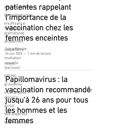
patientes rappelant
examen pelvien
Cytomégalovirus
l’importance de la
Insuffisance
vaccination chez les
ovarienne
prématurée
femmes enceintes
allaitement
Sylvie Mesrine
coqueluche
24 juin 2025
1 min de lecture
mutilation
sexuelle
(excision)
EPUNG
Papillomavirus : la
grossesse
vaccination recommandée
incontinence
urinaire
jusqu'à 26 ans pour tous
alcool
les hommes et les
télé-expertise
femmes
télémédecine