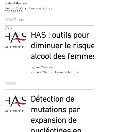
autisme
Sylvie Mesrine
24 juin 2025
1 min de lecture
grossesse
paracétamol
VRS
HAS : outils pour
diminuer le risque
alcool des femmes.
Sylvie Mesrine
9 mars 2025
1 min de lecture
Détection de
mutations par
expansion de
nucléotides en