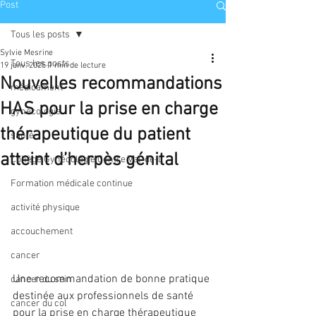
Post
Tous les posts
Sylvie Mesrine
Tous les posts
19 janv. 2025
1 min de lecture
Nouvelles recommandations
médicament
HAS pour la prise en charge
gynécologie
thérapeutique du patient
santé
atteint d’herpès génital
Collège Gynécologie Centre Val-de-L
Formation médicale continue
activité physique
accouchement
cancer
Une recommandation de bonne pratique 
cancer du sein
destinée aux professionnels de santé 
cancer du col
pour la prise en charge thérapeutique 