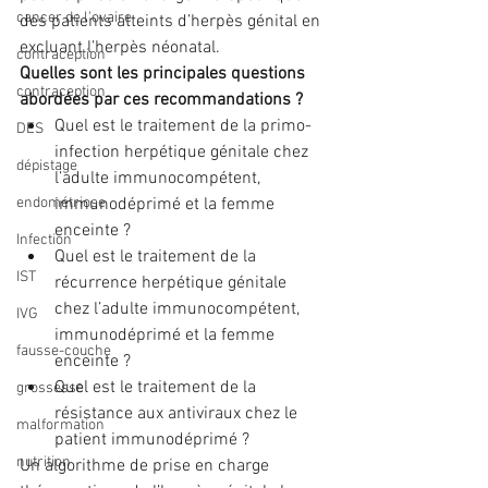
cancer de l'ovaire
des patients atteints d’herpès génital en 
excluant l’herpès néonatal.
contraception
Quelles sont les principales questions 
contraception
abordées par ces recommandations ?
Quel est le traitement de la primo-
DES
infection herpétique génitale chez 
dépistage
l’adulte immunocompétent, 
immunodéprimé et la femme 
endométriose
enceinte ?
Infection
Quel est le traitement de la 
IST
récurrence herpétique génitale 
chez l’adulte immunocompétent, 
IVG
immunodéprimé et la femme 
fausse-couche
enceinte ?
Quel est le traitement de la 
grossesse
résistance aux antiviraux chez le 
malformation
patient immunodéprimé ?
nutrition
Un algorithme de prise en charge 