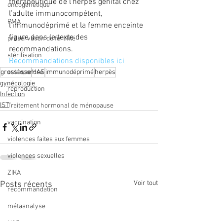
thérapeutique de l’herpès génital chez 
oncogénétique
l’adulte immunocompétent, 
PMA
l’immunodéprimé et la femme enceinte 
figure dans le texte des 
préservation de fertilité
recommandations.
stérilisation
Recommandations disponibles ici
grossesse
HAS
immunodéprimé
herpès
ostéoporose
gynécologie
reproduction
Infection
IST
Traitement hormonal de ménopause
vaccination
violences faites aux femmes
violences sexuelles
ZIKA
Voir tout
Posts récents
recommandation
métaanalyse