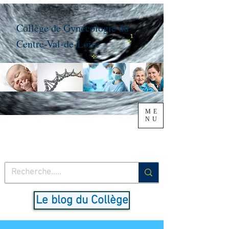
Collège de Gynécologie du
Centre-Val-de-Loire
ME
NU
Le blog du Collège