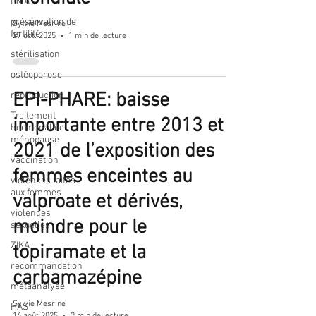
PMA
préservation de
Sylvie Mesrine
fertilité
27 oct. 2025
1 min de lecture
stérilisation
ostéoporose
EPI-PHARE: baisse
reproduction
Traitement
importante entre 2013 et
hormonal de
ménopause
2021 de l’exposition des
vaccination
femmes enceintes au
violences faites
aux femmes
valproate et dérivés,
violences
moindre pour le
sexuelles
ZIKA
topiramate et la
recommandation
carbamazépine
métaanalyse
Sylvie Mesrine
HAS
16 août 2025
2 min de lecture