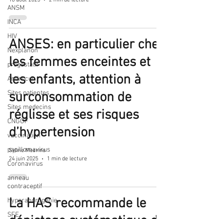
ANSM
INCA
HIV
ANSES: en particulier chez
Nexplanon
les femmes enceintes et
progestatif
les enfants, attention à
Androcur
Sites patientes
surconsommation de
Sites medecins
réglisse et ses risques
CNGOF
d’hypertension
vaccination
papillomavirus
Sylvie Mesrine
24 juin 2025
1 min de lecture
Coronavirus
anneau
contraceptif
La HAS recommande le
hyperandrogénie
SFE