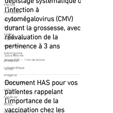
dépistage systématique de
FNCGM
l'infection à
ménopause
cytomégalovirus (CMV)
iatrogène
durant la grossesse, avec
jeu vidéo
veille
réévaluation de la
réglementaire
pertinence à 3 ans
veille presse
méningiome
Sylvie Mesrine
24 juin 2025
1 min de lecture
prolapsus
cytogénétique
imagerie
Document HAS pour vos
réseau de soins
addiction
patientes rappelant
handicap
l’importance de la
MOOC
vaccination chez les
consentement