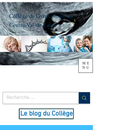
Collège de Gynécologie du
Centre-Val-de-Loire
ME
NU
Le blog du Collège