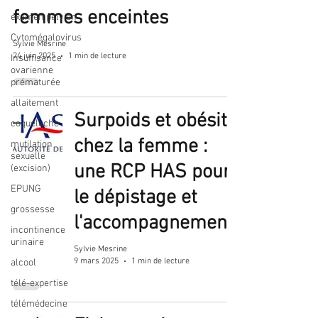
femmes enceintes
examen pelvien
Cytomégalovirus
Sylvie Mesrine
24 juin 2025
1 min de lecture
Insuffisance
ovarienne
prématurée
allaitement
Surpoids et obésité
coqueluche
chez la femme :
mutilation
sexuelle
une RCP HAS pour
(excision)
EPUNG
le dépistage et
grossesse
l'accompagnement
incontinence
urinaire
Sylvie Mesrine
9 mars 2025
1 min de lecture
alcool
télé-expertise
télémédecine