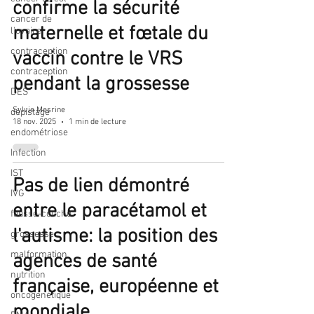
confirme la sécurité
cancer de
maternelle et fœtale du
l'ovaire
contraception
vaccin contre le VRS
contraception
pendant la grossesse
DES
Sylvie Mesrine
dépistage
18 nov. 2025
1 min de lecture
endométriose
Infection
IST
Pas de lien démontré
IVG
entre le paracétamol et
fausse-couche
l'autisme: la position des
grossesse
malformation
agences de santé
nutrition
française, européenne et
oncogénétique
mondiale