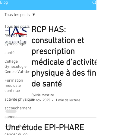
Blog
Tous les posts
Tous les posts
RCP HAS:
médicament
consultation et
gynécologie
prescription
santé
médicale d’activité
Collège
Gynécologie
physique à des fins
Centre Val-de-L
Formation
de santé
médicale
continue
Sylvie Mesrine
activité physique
28 nov. 2025
1 min de lecture
accouchement
cancer
Une étude EPI-PHARE
cancer du sein
cancer du col