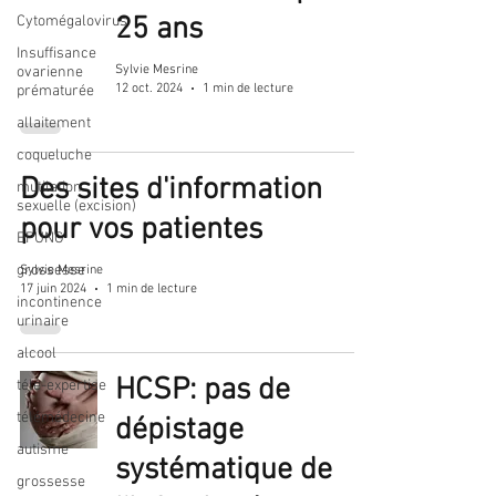
25 ans
Cytomégalovirus
Insuffisance
Sylvie Mesrine
ovarienne
12 oct. 2024
1 min de lecture
prématurée
allaitement
coqueluche
Des sites d'information
mutilation
sexuelle (excision)
pour vos patientes
EPUNG
grossesse
Sylvie Mesrine
17 juin 2024
1 min de lecture
incontinence
urinaire
alcool
HCSP: pas de
télé-expertise
télémédecine
dépistage
autisme
systématique de
grossesse