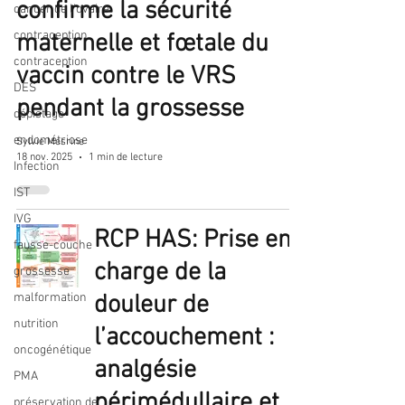
confirme la sécurité
cancer de l'ovaire
contraception
maternelle et fœtale du
contraception
vaccin contre le VRS
DES
pendant la grossesse
dépistage
endométriose
Sylvie Mesrine
18 nov. 2025
1 min de lecture
Infection
IST
IVG
RCP HAS: Prise en
fausse-couche
charge de la
grossesse
malformation
douleur de
nutrition
l’accouchement :
oncogénétique
analgésie
PMA
périmédullaire et
préservation de