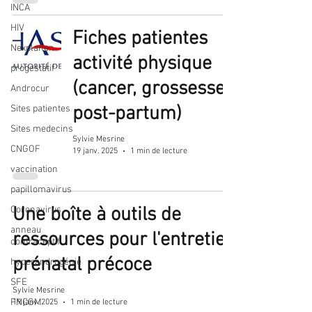
INCA
HIV
Fiches patientes
Nexplanon
activité physique
progestatif
(cancer, grossesse,
Androcur
post-partum)
Sites patientes
Sites medecins
Sylvie Mesrine
CNGOF
19 janv. 2025
1 min de lecture
vaccination
papillomavirus
Une boîte à outils de
Coronavirus
anneau
ressources pour l'entretien
contraceptif
prénatal précoce
hyperandrogénie
SFE
Sylvie Mesrine
FNCGM
19 janv. 2025
1 min de lecture