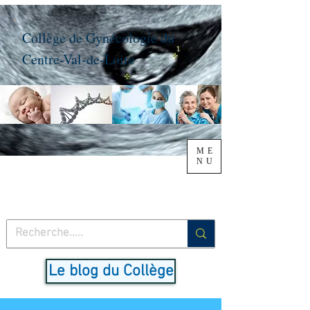
Collège de Gynécologie du
Centre-Val-de-Loire
ME
NU
Le blog du Collège