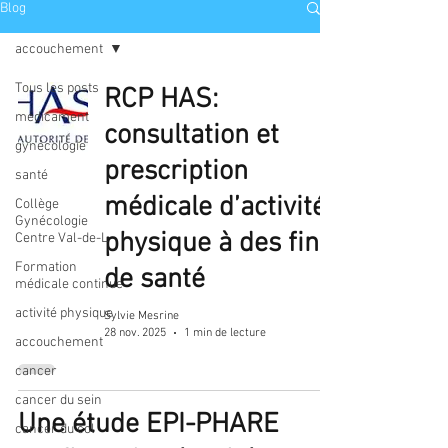
Blog
accouchement
Tous les posts
RCP HAS:
médicament
consultation et
gynécologie
prescription
santé
médicale d’activité
Collège
Gynécologie
physique à des fins
Centre Val-de-L
Formation
de santé
médicale continue
activité physique
Sylvie Mesrine
28 nov. 2025
1 min de lecture
accouchement
cancer
cancer du sein
Une étude EPI-PHARE
cancer du col