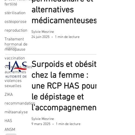
fertilité
alternatives
stérilisation
médicamenteuses
ostéoporose
reproduction
Sylvie Mesrine
24 juin 2025
1 min de lecture
Traitement
hormonal de
ménopause
vaccination
Surpoids et obésité
violences faites
aux femmes
chez la femme :
violences
une RCP HAS pour
sexuelles
ZIKA
le dépistage et
recommandation
l'accompagnement
métaanalyse
Sylvie Mesrine
HAS
9 mars 2025
1 min de lecture
ANSM