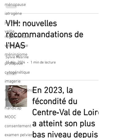
ménopause
iatrogène
VIH: nouvelles
jeu vidéo
veille
recommandations de
réglementaire
l'HAS
veille presse
méningiome
Sylvie Mesrine
15 déc. 2024
1 min de lecture
prolapsus
cytogénétique
imagerie
En 2023, la
réseau de soins
addiction
fécondité du
handicap
Centre‑Val de Loire
MOOC
a atteint son plus
consentement
bas niveau depuis
examen pelvien