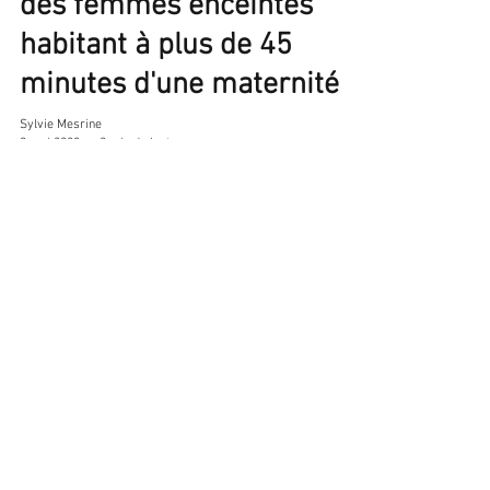
des femmes enceintes
habitant à plus de 45
minutes d'une maternité
Sylvie Mesrine
9 mai 2022
2 min de lecture
HAS: JANSSEN
troisième vaccin
possible chez la
femme enceinte
Sylvie Mesrine
14 mars 2021
1 min de lecture