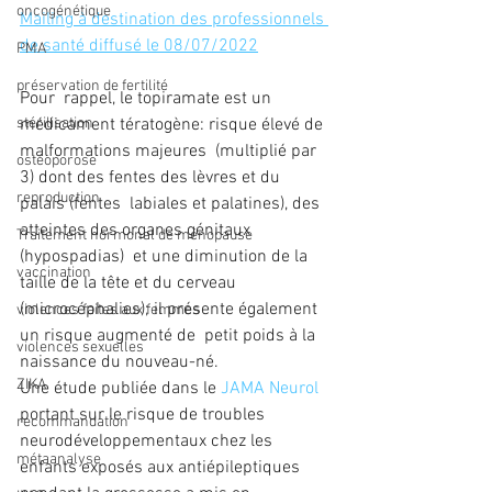
oncogénétique
Mailing à destination des professionnels 
de santé diffusé le 08/07/2022
PMA
préservation de fertilité
Pour  rappel, le topiramate est un 
stérilisation
médicament tératogène: risque élevé de 
malformations majeures  (multiplié par 
ostéoporose
3) dont des fentes des lèvres et du 
reproduction
palais (fentes  labiales et palatines), des 
atteintes des organes génitaux 
Traitement hormonal de ménopause
(hypospadias)  et une diminution de la 
vaccination
taille de la tête et du cerveau  
(microcéphalies); il présente également 
violences faites aux femmes
un risque augmenté de  petit poids à la 
violences sexuelles
naissance du nouveau-né. 
ZIKA
Une étude publiée dans le 
JAMA Neurol
portant sur le risque de troubles 
recommandation
neurodéveloppementaux chez les  
métaanalyse
enfants exposés aux antiépileptiques 