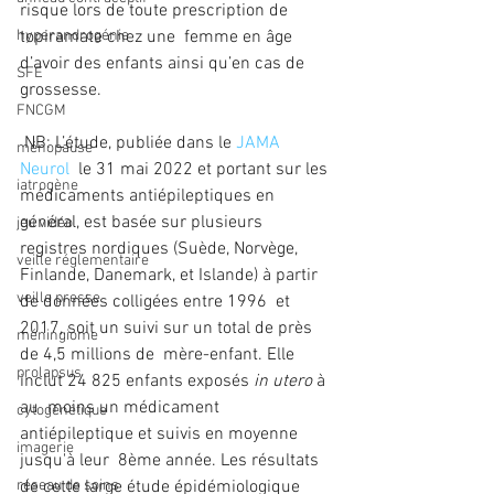
risque lors de toute prescription de 
hyperandrogénie
topiramate chez une  femme en âge 
d’avoir des enfants ainsi qu’en cas de 
SFE
grossesse. 
FNCGM
 NB: L’étude, publiée dans le 
JAMA 
ménopause
Neurol
  le 31 mai 2022 et portant sur les 
iatrogène
médicaments antiépileptiques en  
général, est basée sur plusieurs 
jeu vidéo
registres nordiques (Suède, Norvège,  
veille réglementaire
Finlande, Danemark, et Islande) à partir 
veille presse
de données colligées entre 1996  et 
2017, soit un suivi sur un total de près 
méningiome
de 4,5 millions de  mère-enfant. Elle 
prolapsus
inclut 24 825 enfants exposés
 in utero
 à 
au  moins un médicament 
cytogénétique
antiépileptique et suivis en moyenne 
imagerie
jusqu'à leur  8ème année. Les résultats 
réseau de soins
de cette large étude épidémiologique 