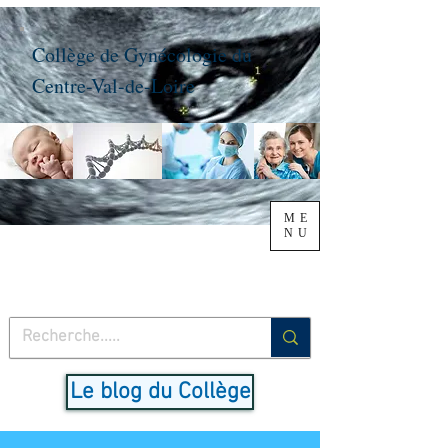
Collège de Gynécologie du
Centre-Val-de-Loire
ME
NU
Le blog du Collège