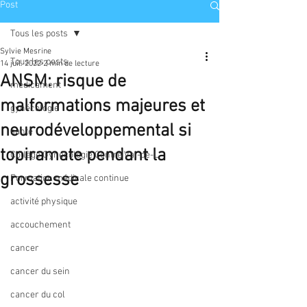
Post
Tous les posts
Sylvie Mesrine
Tous les posts
14 juil. 2022
2 min de lecture
ANSM: risque de
médicament
malformations majeures et
gynécologie
neurodéveloppemental si
santé
topiramate pendant la
Collège Gynécologie Centre Val-de-L
grossesse
Formation médicale continue
activité physique
accouchement
cancer
cancer du sein
cancer du col