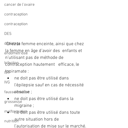
cancer de l'ovaire
contraception
contraception
DES
dépistage
 Chez la femme enceinte, ainsi que chez 
la femme en âge d’avoir des  enfants et 
endométriose
n’utilisant pas de méthode de 
Infection
contraception hautement   efficace, le 
topiramate :
IST
ne doit pas être utilisé dans 
IVG
l’épilepsie sauf en cas de nécessité 
absolue ;
fausse-couche
ne doit pas être utilisé dans la 
grossesse
migraine ;
malformation
ne doit pas être utilisé dans toute 
autre situation hors de 
nutrition
l’autorisation de mise sur le marché.