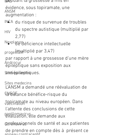
pendant la grossesse a mis en  
HAS
évidence, sous topiramate, une 
ANSM
augmentation :
INCA
du risque de survenue de troubles 
du spectre autistique (multiplié par 
HIV
2,77)
Nexplanon
de déficience intellectuelle 
(multiplié par 3,47)
progestatif
par rapport à une grossesse d’une mère 
Androcur
épileptique sans exposition aux 
antiépileptiques.
Sites patientes
Sites medecins
L'ANSM a demandé une réévaluation de 
CNGOF
la balance bénéfice-risque du 
topiramate au niveau européen. Dans  
vaccination
l’attente des conclusions de cette 
papillomavirus
évaluation, elle demande aux  
professionnels de santé et aux patientes 
Coronavirus
de prendre en compte dès à  présent ce 
anneau contraceptif