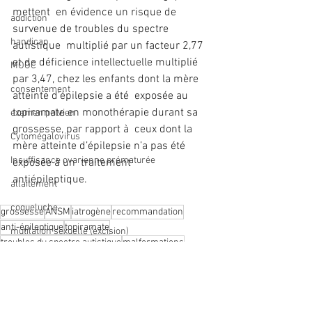
mettent  en évidence un risque de 
addiction
survenue de troubles du spectre 
handicap
autistique  multiplié par un facteur 2,77 
et de déficience intellectuelle multiplié  
MOOC
par 3,47, chez les enfants dont la mère 
consentement
atteinte d’épilepsie a été  exposée au 
topiramate en monothérapie durant sa 
examen pelvien
grossesse, par rapport à  ceux dont la 
Cytomégalovirus
mère atteinte d’épilepsie n’a pas été 
Insuffisance ovarienne prématurée
exposée à un  traitement 
antiépileptique.         
allaitement
coqueluche
grossesse
ANSM
iatrogène
recommandation
anti-épileptique
topiramate
mutilation sexuelle (excision)
troubles du spectre autistique
malformations
EPUNG
déficience intellectuelle
migraine
ANSM
grossesse
médicament
incontinence urinaire
santé