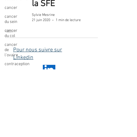
la SFE
cancer
Sylvie Mesrine
cancer
21 juin 2020
1 min de lecture
du sein
cancer
du col
cancer
Pour nous suivre sur
de
l'ovaire
Linkedin
contraception
contraception
DES
dépistage
© 2023 by Name of Site.
endométriose
Proudly created with
Wix.com
Infection
Plan du site
IST
IVG
fausse-