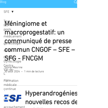
Blog
SFE
Tous
Méningiome et
les
posts
macroprogestatif: un
médicament
communiqué de presse
gynécologie
commun CNGOF – SFE –
santé
SFG - FNCGM
Collège
Gynécologie
Centre
Sylvie Mesrine
Val-de-
30 août 2024
1 min de lecture
L
Formation
médicale
continue
Hyperandrogénies:
activité
physique
nouvelles recos de
accouchement