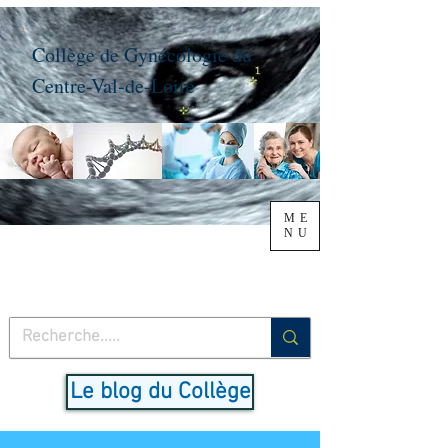
Collège de Gynécologie du
Centre-Val-de-Loire
ME
NU
Le blog du Collège