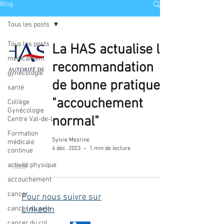
Blog
Tous les posts
Tous les posts
La HAS actualise la
médicament
recommandation
gynécologie
de bonne pratique
santé
"accouchement
Collège
Gynécologie
normal"
Centre Val-de-L
Formation
Sylvie Mesrine
médicale
4 déc. 2023
1 min de lecture
continue
activité physique
accouchement
cancer
Pour nous suivre sur
cancer du sein
Linkedin
cancer du col