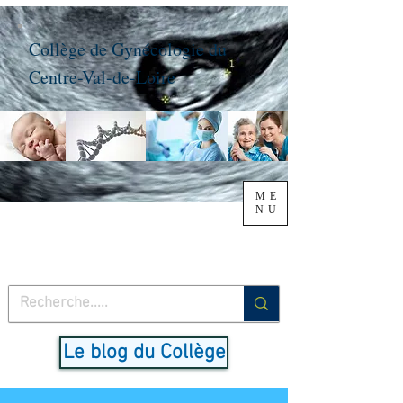
Collège de Gynécologie du
Centre-Val-de-Loire
ME
NU
Le blog du Collège