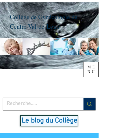
Collège de Gynécologie du
Centre-Val-de-Loire
ME
NU
Le blog du Collège