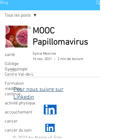
Blog
Tous les posts
Tous les posts
MOOC
médicament
Papillomavirus
gynécologie
Sylvie Mesrine
santé
16 nov. 2021
2 min de lecture
Collège
Gynécologie
Centre Val-de-L
Formation
médicale
Pour nous suivre sur
continue
Linkedin
activité physique
accouchement
cancer
cancer du sein
© 2023 by Name of Site.
cancer du col