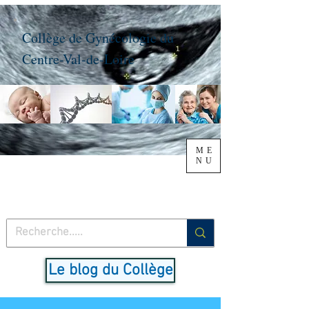
Collège de Gynécologie du
Centre-Val-de-Loire
ME
NU
Le blog du Collège