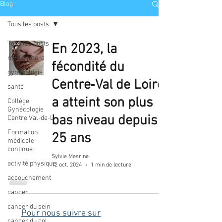
Blog
Tous les posts
Tous les posts
En 2023, la
médicament
fécondité du
gynécologie
Centre‑Val de Loire
santé
a atteint son plus
Collège
Gynécologie
bas niveau depuis
Centre Val-de-L
Formation
25 ans
médicale
continue
Sylvie Mesrine
activité physique
12 oct. 2024
1 min de lecture
accouchement
cancer
cancer du sein
Pour nous suivre sur
cancer du col