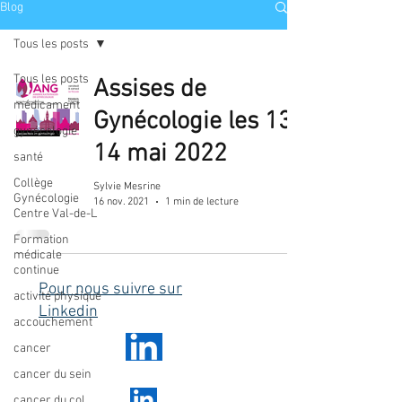
Blog
Tous les posts
Tous les posts
Assises de
médicament
Gynécologie les 13-
gynécologie
14 mai 2022
santé
Collège
Sylvie Mesrine
Gynécologie
16 nov. 2021
1 min de lecture
Centre Val-de-L
Formation
médicale
continue
Pour nous suivre sur
activité physique
Linkedin
accouchement
cancer
cancer du sein
cancer du col