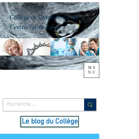
Collège de Gynécologie du
Centre-Val-de-Loire
ME
NU
Le blog du Collège