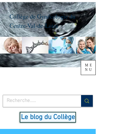
Collège de Gynécologie du
Centre-Val-de-Loire
ME
NU
Le blog du Collège