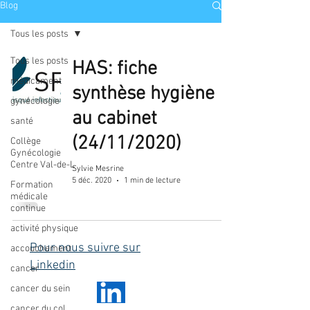
Blog
Tous les posts
Tous les posts
HAS: fiche
médicament
synthèse hygiène
gynécologie
au cabinet
santé
(24/11/2020)
Collège
Gynécologie
Centre Val-de-L
Sylvie Mesrine
5 déc. 2020
1 min de lecture
Formation
médicale
continue
activité physique
Pour nous suivre sur
accouchement
Linkedin
cancer
cancer du sein
cancer du col