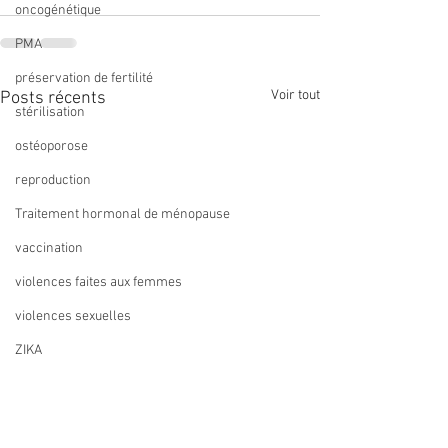
oncogénétique
PMA
préservation de fertilité
Voir tout
Posts récents
stérilisation
ostéoporose
reproduction
Traitement hormonal de ménopause
vaccination
violences faites aux femmes
violences sexuelles
ZIKA
recommandation
métaanalyse
Remboursement du
Compte-rendu du