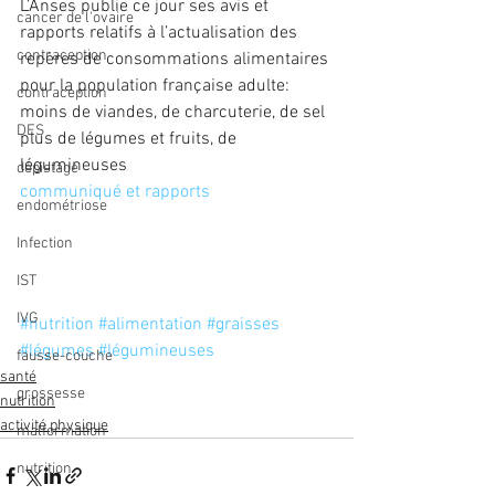
L’Anses publie ce jour ses avis et 
cancer de l'ovaire
rapports relatifs à l’actualisation des 
contraception
repères de consommations alimentaires 
pour la population française adulte:
contraception
moins de viandes, de charcuterie, de sel
DES
plus de légumes et fruits, de 
légumineuses
dépistage
communiqué et rapports
endométriose
Infection
IST
IVG
#nutrition
#alimentation
#graisses
#légumes
#légumineuses
fausse-couche
santé
grossesse
nutrition
activité physique
malformation
nutrition