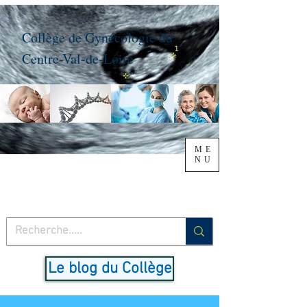
Collège de Gynécologie du
Centre-Val-de-Loire
ME
NU
Le blog du Collège