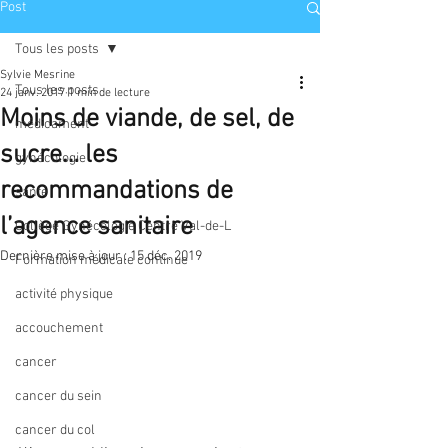
Post
Tous les posts
Sylvie Mesrine
Tous les posts
24 janv. 2017
1 min de lecture
Moins de viande, de sel, de
médicament
sucre… les
gynécologie
recommandations de
santé
l’agence sanitaire
Collège Gynécologie Centre Val-de-L
Dernière mise à jour :
15 déc. 2019
Formation médicale continue
activité physique
accouchement
cancer
cancer du sein
cancer du col