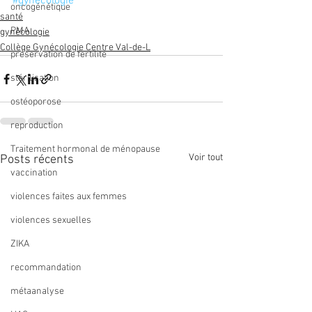
#gynécologie
oncogénétique
santé
PMA
gynécologie
Collège Gynécologie Centre Val-de-L
préservation de fertilité
stérilisation
ostéoporose
reproduction
Traitement hormonal de ménopause
Voir tout
Posts récents
vaccination
violences faites aux femmes
violences sexuelles
ZIKA
recommandation
métaanalyse