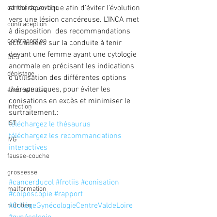
et thérapeutique afin d’éviter l’évolution 
cancer de l'ovaire
vers une lésion cancéreuse. L'INCA met 
contraception
à disposition  des recommandations 
contraception
actualisées sur la conduite à tenir 
devant une femme ayant une cytologie 
DES
anormale en précisant les indications 
dépistage
d’utilisation des différentes options 
thérapeutiques, pour éviter les 
endométriose
conisations en excès et minimiser le 
Infection
surtraitement.:
IST
téléchargez le thésaurus
téléchargez les recommandations 
IVG
interactives
fausse-couche
grossesse
#cancerducol
#frotiis
#conisation
malformation
#colposcopie
#rapport
#CollègeGynécologieCentreValdeLoire
nutrition