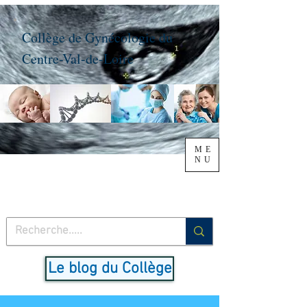
Collège de Gynécologie du
Centre-Val-de-Loire
ME
NU
Le blog du Collège