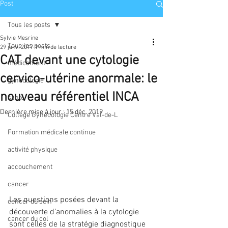
Post
Tous les posts
Sylvie Mesrine
Tous les posts
29 janv. 2017
1 min de lecture
CAT devant une cytologie
médicament
cervico-utérine anormale: le
gynécologie
nouveau référentiel INCA
santé
Dernière mise à jour :
15 déc. 2019
Collège Gynécologie Centre Val-de-L
Formation médicale continue
activité physique
accouchement
cancer
Les questions posées devant la 
cancer du sein
découverte d’anomalies à la cytologie 
cancer du col
sont celles de la stratégie diagnostique 