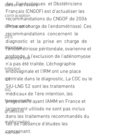
des  Gynécologues  et Obstétriciens 
cancer de l'ovaire
Français (CNGOF) est d’actualiser les 
contraception
recommandations du CNGOF de 2006 
(Prise en charge de l’endométriose). Ces  
contraception
recommandations  concernent  le  
DES
diagnostic  et  la  prise  en  charge  de  
dépistage
l'endométriose péritonéale, ovarienne et 
profonde, à l'exclusion de l'adénomyose 
endométriose
n'a pas été traitée. L'échographie 
Infection
endovaginale et l'IRM ont une place 
centrale dans le diagnostic, La COC ou le 
IST
SIU-LNG 52 sont les traitements 
IVG
médicaux de 1ère intention, les 
fausse-couche
progestatifs ayant l'AMM en France et 
largement utilisés ne sont pas inclus 
grossesse
dans les traitements recommandés du 
malformation
fait de l'absence d'études les 
concernant.
nutrition