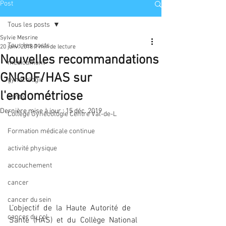
Post
Tous les posts
Sylvie Mesrine
Tous les posts
20 janv. 2018
1 min de lecture
Nouvelles recommandations
médicament
GNGOF/HAS sur
gynécologie
l'endométriose
santé
Dernière mise à jour :
15 déc. 2019
Collège Gynécologie Centre Val-de-L
Formation médicale continue
activité physique
accouchement
cancer
cancer du sein
L’objectif  de  la  Haute  Autorité  de  
cancer du col
Santé  (HAS)  et  du  Collège  National  