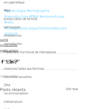
oncogénétique
#gynécologie
#échographie
PMA
#reproduction
#PMA
#endométriose
préservation de fertilité
#HAS
stérilisation
#CollègeGynécologieCentreValdeLoire
#CNGOF
ostéoporose
santé
reproduction
gynécologie
médicament
Traitement hormonal de ménopause
vaccination
violences faites aux femmes
violences sexuelles
ZIKA
Voir tout
Posts récents
recommandation
métaanalyse