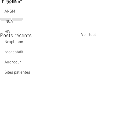
HAS
ANSM
INCA
HIV
Voir tout
Posts récents
Nexplanon
progestatif
Androcur
Sites patientes
Sites medecins
CNGOF
vaccination
papillomavirus
Coronavirus
anneau contraceptif