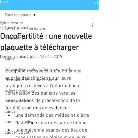
Post
Tous les posts
Sylvie Mesrine
Tous les posts
17 oct. 2018
1 min de lecture
OncoFertilité : une nouvelle
médicament
plaquette à télécharger
gynécologie
Dernière mise à jour :
14 déc. 2019
santé
Collège Gynécologie Centre Val-de-L
L’enquête réalisée en début d’année 
auprès des cliniciens sur leurs 
Formation médicale continue
pratiques relatives à l’information et 
activité physique
l’orientation des patients vers les 
consultations de préservation de la 
accouchement
fertilité avait mis en évidence : 
cancer
une demande des médecins d’être 
cancer du sein
davantage informés sur ce thème  
une méconnaissance des lieux de 
cancer du col
consultation en région et de leurs 