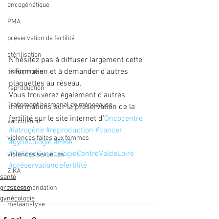
oncogénétique
PMA
préservation de fertilité
stérilisation
N’hésitez pas à diffuser largement cette 
information et à demander d’autres 
ostéoporose
plaquettes au réseau.
reproduction
Vous trouverez également d’autres 
Traitement hormonal de ménopause
informations sur la préservation de la 
fertilité sur le site internet d’
Oncocentre
vaccination
#iatrogène
#reproduction
#cancer
violences faites aux femmes
#gynécologie
#PMA
#CollègeGynécologieCentreValdeLoire
violences sexuelles
#préservationdefertilité
ZIKA
santé
grossesse
recommandation
gynécologie
métaanalyse