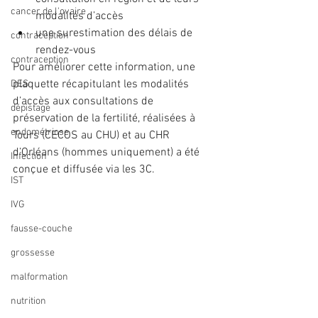
cancer de l'ovaire
modalités d’accès  
une surestimation des délais de 
contraception
rendez-vous 
contraception
Pour améliorer cette information, une 
plaquette récapitulant les modalités 
DES
d’accès aux consultations de 
dépistage
préservation de la fertilité, réalisées à 
endométriose
Tours (CECOS au CHU) et au CHR 
d’Orléans (hommes uniquement) a été 
Infection
conçue et diffusée via les 3C.
IST
IVG
fausse-couche
grossesse
malformation
nutrition