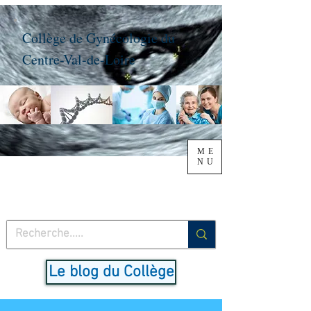
Collège de Gynécologie du
Centre-Val-de-Loire
ME
NU
Le blog du Collège