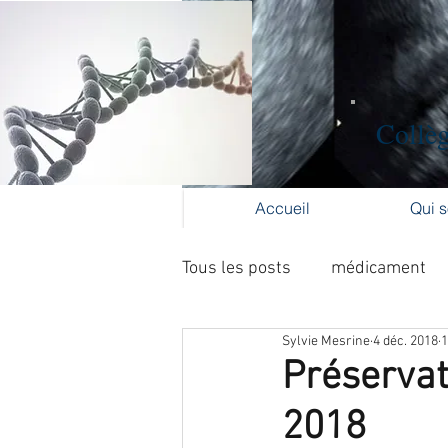
Collèg
Accueil
Qui 
Tous les posts
médicament
Sylvie Mesrine
4 déc. 2018
1
Formation médicale continue
Préservat
2018
cancer du col
cancer de l