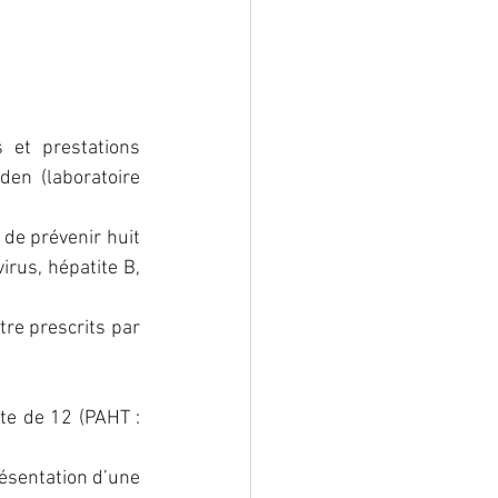
 et prestations 
en (laboratoire 
de prévenir huit 
rus, hépatite B, 
re prescrits par 
te de 12 (PAHT : 
sentation d’une 