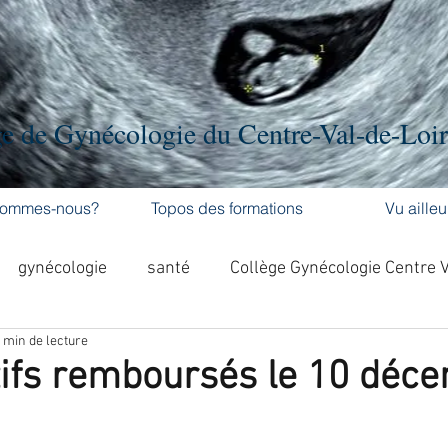
e de Gynécologie du Centre-Val-de-Loi
sommes-nous?
Topos des formations
Vu ailleu
gynécologie
santé
Collège Gynécologie Centre 
 min de lecture
activité physique
accouchement
cancer
ifs remboursés le 10 déc
'ovaire
contraception
contraception
DES