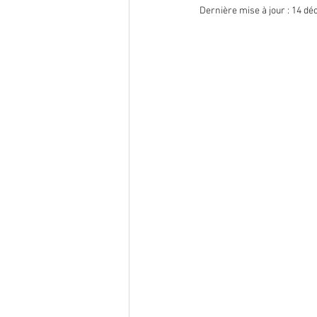
Dernière mise à jour :
14 déc
endométriose
Infection
nutrition
oncogénétique
reproduction
Traitement