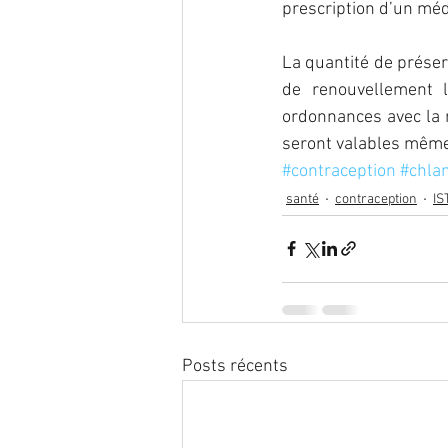
prescription d’un mé
La quantité de préserv
de renouvellement l
ordonnances avec la 
seront valables mêm
#contraception
#chla
santé
contraception
IS
Posts récents