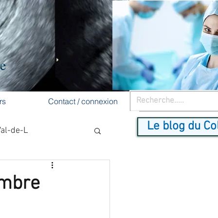
re
rs
Contact / connexion
Le blog du Co
Val-de-L
cancer du sein
embre
dépistage