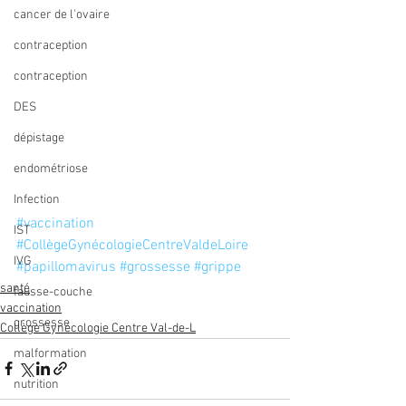
cancer de l'ovaire
contraception
contraception
DES
dépistage
endométriose
Infection
#vaccination
IST
#CollègeGynécologieCentreValdeLoire
IVG
#papillomavirus
#grossesse
#grippe
santé
fausse-couche
vaccination
grossesse
Collège Gynécologie Centre Val-de-L
malformation
nutrition