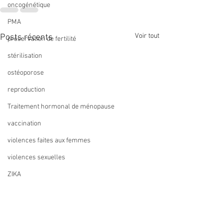
oncogénétique
PMA
Voir tout
Posts récents
préservation de fertilité
stérilisation
ostéoporose
reproduction
Traitement hormonal de ménopause
vaccination
violences faites aux femmes
violences sexuelles
ZIKA
recommandation
Remboursement du
Compte-rendu du
métaanalyse
Gardasil 9 (vaccin anti-
d'administration 