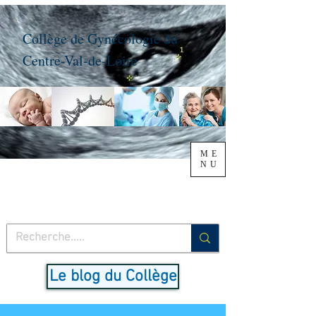
Collège de Gynécologie du
Centre-Val-de-Loire
ME
NU
Le blog du Collège