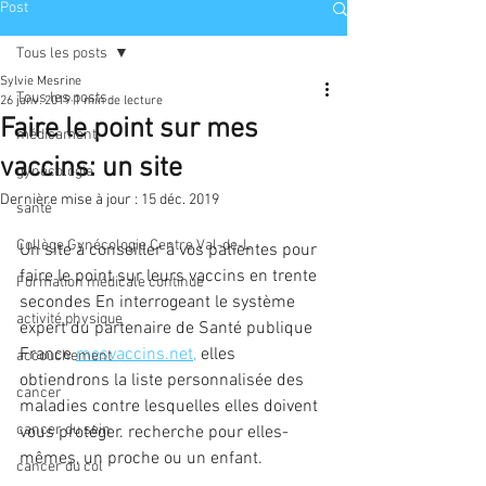
Post
Tous les posts
Sylvie Mesrine
Tous les posts
26 janv. 2019
1 min de lecture
Faire le point sur mes
médicament
vaccins: un site
gynécologie
Dernière mise à jour :
15 déc. 2019
santé
Collège Gynécologie Centre Val-de-L
Un site à conseiller à vos patientes pour 
faire le point sur leurs vaccins en trente 
Formation médicale continue
secondes En interrogeant le système 
activité physique
expert du partenaire de Santé publique 
France 
mesvaccins.net
,
 elles 
accouchement
obtiendrons la liste personnalisée des 
cancer
maladies contre lesquelles elles doivent 
cancer du sein
vous protéger. recherche pour elles-
mêmes, un proche ou un enfant.
cancer du col