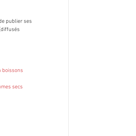
lformation
de publier ses 
diffusés 
ostéoporose
n boissons 
umes secs