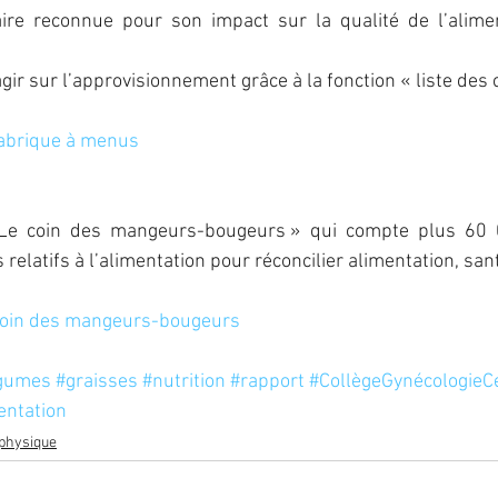
e  reconnue  pour  son  impact  sur  la  qualité  de  l’alimen
ir sur l’approvisionnement grâce à la fonction « liste des 
Fabrique à menus
Le  coin  des  mangeurs-bougeurs »  qui  compte  plus  60  0
elatifs à l’alimentation pour réconcilier alimentation, santé
coin des mangeurs-bougeurs
gumes
#graisses
#nutrition
#rapport
#CollègeGynécologieC
entation
 physique