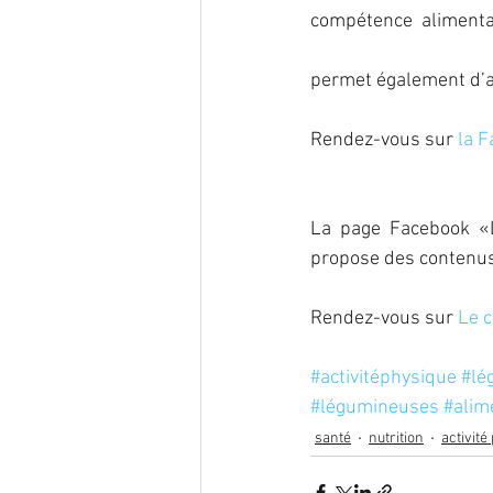
compétence  alimentair
permet également d’ag
Rendez-vous sur 
la 
La  page  Facebook  «
propose des contenus r
Rendez-vous sur 
Le 
#activitéphysique
#lé
#légumineuses
#alim
santé
nutrition
activité