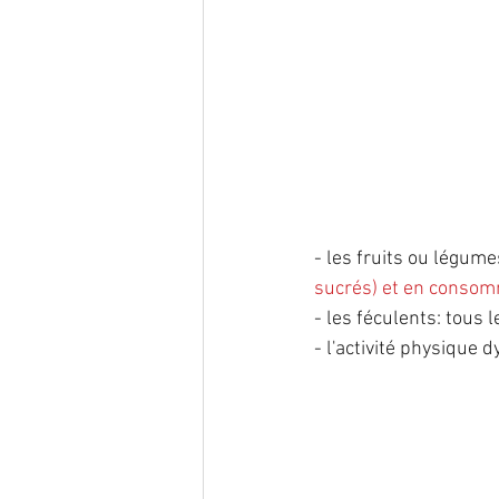
endométriose
Infection
nutrition
oncogénétique
reproduction
Traitement
- les fruits ou légumes
sucrés) et en consomm
- les féculents: tous 
- l'activité physique 