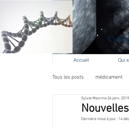
Collèg
Accueil
Qui 
Tous les posts
médicament
Sylvie Mesrine
26 janv. 2019
Formation médicale continue
Nouvelles
Dernière mise à jour :
14 déc
cancer du col
cancer de l