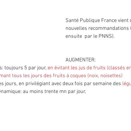
IST
IVG
fausse-couche
grossesse
ma
Santé Publique France vient 
nouvelles recommandations (
ensuite  par le PNNS).
PMA
préservation de fertilité
stérilisation
AUGMENTER:
 hormonal de ménopause
: toujours 5 par jour, 
en évitant les jus de fruits (classés e
ant tous les jours des fruits à coques (noix, noisettes)
les jours, en privilégiant avec deux fois par semaine des 
lég
dynamique: au moins trente mn par jour,