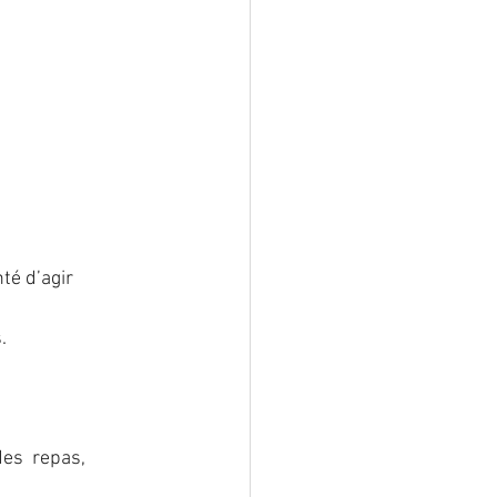
té d’agir
.
des  repas,