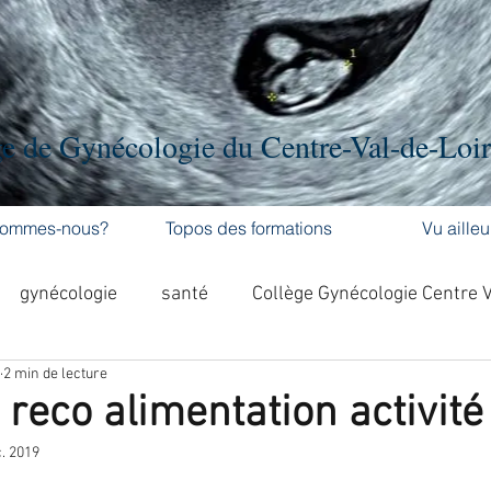
e de Gynécologie du Centre-Val-de-Loi
sommes-nous?
Topos des formations
Vu ailleu
gynécologie
santé
Collège Gynécologie Centre 
2 min de lecture
activité physique
accouchement
cancer
 reco alimentation activité
. 2019
'ovaire
contraception
contraception
DES