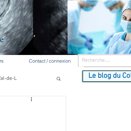
re
rs
Contact / connexion
Le blog du Co
Val-de-L
cancer du sein
dépistage