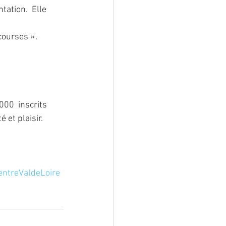
tation.  Elle
courses ».
00  inscrits 
 et plaisir.
entreValdeLoire