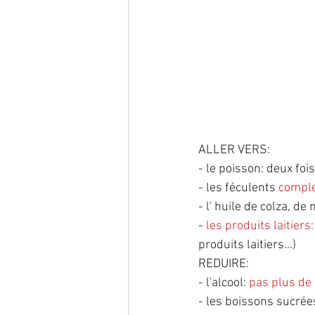
ALLER VERS:
- le poisson: deux foi
- les féculents 
compl
- l' huile de colza, de 
-
 les produits laitiers:
produits laitiers...)
REDUIRE:
- l'alcool: 
pas plus de 
- les boissons sucrées