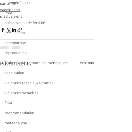
oncogénétique
santé
vaccination
PMA
médicament
préservation de fertilité
stérilisation
ostéoporose
reproduction
Traitement hormonal de ménopause
Voir tout
Posts récents
vaccination
violences faites aux femmes
violences sexuelles
ZIKA
recommandation
métaanalyse