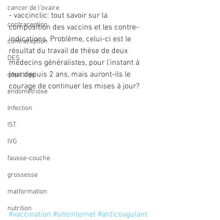
cancer de l'ovaire
- vaccinclic: tout savoir sur la 
contraception
composition des vaccins et les contre-
indications. Problème, celui-ci est le 
contraception
résultat du travail de thèse de deux 
DES
médecins généralistes, pour l'instant à 
jour depuis 2 ans, mais auront-ils le 
dépistage
courage de continuer les mises à jour?
endométriose
Infection
IST
IVG
fausse-couche
grossesse
malformation
nutrition
#vaccination
#siteinternet
#anticoagulant