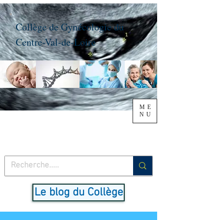
Collège de Gynécologie du
Centre-Val-de-Loire
ME
NU
Le blog du Collège