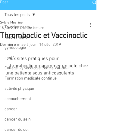
Post
Tous les posts
Sylvie Mesrine
Tous les posts
18 juin 2019
1 min de lecture
Thromboclic et Vaccinoclic
médicament
Dernière mise à jour :
14 déc. 2019
gynécologie
santé
Deux sites pratiques pour
- thromboclic:programmer un acte chez 
Collège Gynécologie Centre Val-de-L
une patiente sous anticoagulants
Formation médicale continue
activité physique
accouchement
cancer
cancer du sein
cancer du col