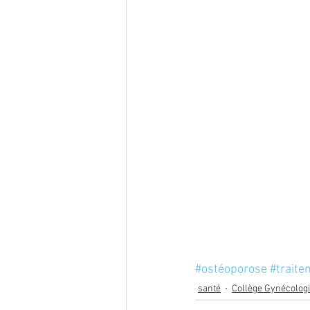
#ostéoporose
#trait
santé
Collège Gynécologi