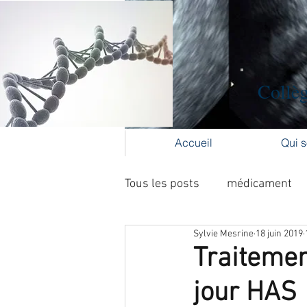
Collèg
Accueil
Qui 
Tous les posts
médicament
Sylvie Mesrine
18 juin 2019
Formation médicale continue
Traitemen
jour HAS
cancer du col
cancer de l