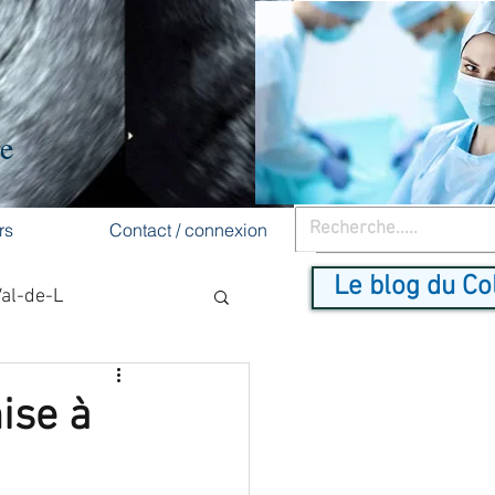
re
rs
Contact / connexion
Le blog du Co
Val-de-L
cancer du sein
ise à
dépistage