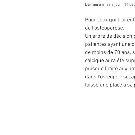
Dernière mise à jour :
14 déc
endométriose
Infection
Pour ceux qui traiten
de l'ostéoporose. 
Un arbre de décision p
nutrition
oncogénétique
patientes ayant une o
de moins de 70 ans, s
calcique aura été sup
reproduction
Traitement
puisque limité aux pa
dans l'ostéoporose, ap
laisse une place à sa 