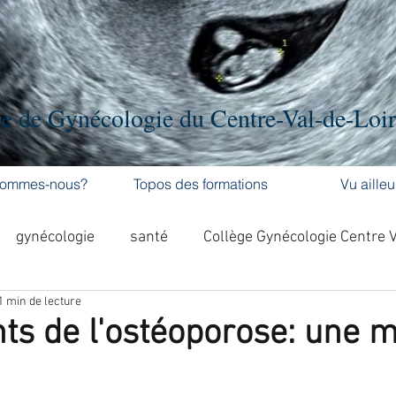
e de Gynécologie du Centre-Val-de-Loi
sommes-nous?
Topos des formations
Vu ailleu
gynécologie
santé
Collège Gynécologie Centre 
1 min de lecture
activité physique
accouchement
cancer
ts de l'ostéoporose: une m
'ovaire
contraception
contraception
DES