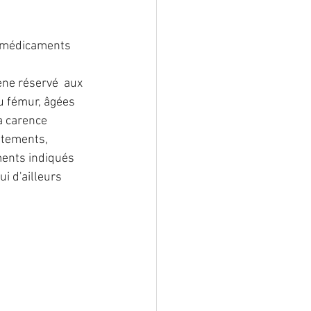
lformation
s médicaments 
ène réservé  aux 
ostéoporose
u fémur, âgées 
a carence 
itements, 
ments indiqués 
i d'ailleurs 