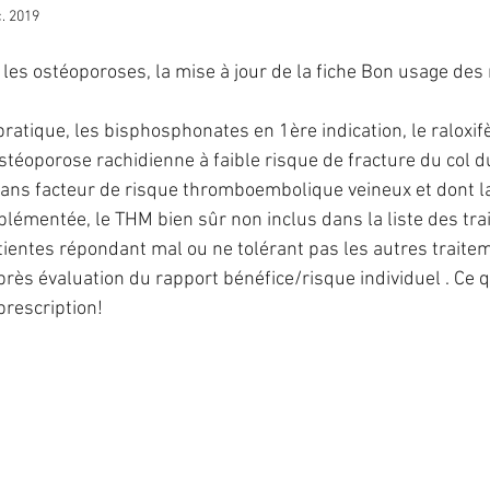
. 2019
IST
IVG
fausse-couche
grossesse
ma
t les ostéoporoses, la mise à jour de la fiche Bon usage de
ratique, les bisphosphonates en 1ère indication, le raloxif
PMA
préservation de fertilité
stérilisation
stéoporose rachidienne à faible risque de fracture du col d
ans facteur de risque thromboembolique veineux et dont l
plémentée, le THM bien sûr non inclus dans la liste des tra
 hormonal de ménopause
tientes répondant mal ou ne tolérant pas les autres traite
rès évaluation du rapport bénéfice/risque individuel . Ce qu
prescription!