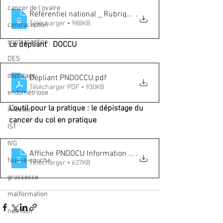
cancer de l'ovaire
Référentiel national _ Rubriques_feuil
.
Télécharger • 988KB
contraception
contraception
Le dépliant   DOCCU
DES
dépistage
Dépliant PNDOCCU
.pdf
Télécharger PDF • 930KB
endométriose
L’outil pour la pratique : le dépistage du 
Infection
cancer du col en pratique 
IST
IVG
Affiche PNDOCU Information relative au t
.
fausse-couche
Télécharger • 637KB
grossesse
malformation
nutrition