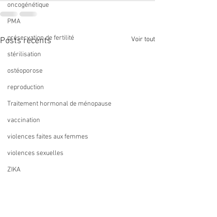
oncogénétique
PMA
préservation de fertilité
Voir tout
Posts récents
stérilisation
ostéoporose
reproduction
Traitement hormonal de ménopause
vaccination
violences faites aux femmes
violences sexuelles
ZIKA
recommandation
métaanalyse
Le Collège peut financer
Traitement hormo
sous conditions
ménopause : hau