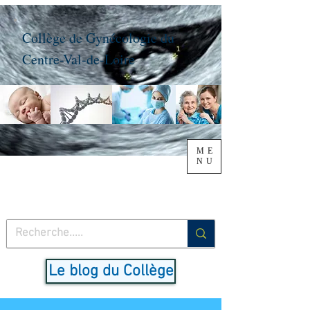
Collège de Gynécologie du
Centre-Val-de-Loire
ME
NU
Le blog du Collège