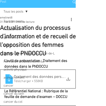
Post
Tous les posts
emeline48
Tous les posts
31 mai 2021
1 min de lecture
Actualisation du processus
médicament
d’information et de recueil de
gynécologie
l’opposition des femmes
santé
dans le PNDOCCU
Collège Gynécologie Centre Val-de-L
L’outil de présentation : Traitement des 
Formation médicale continue
données dans le PNDOCCU 
activité physique
Traitement des données personnelles dan
.
accouchement
Télécharger • 558KB
cancer
Le Référentiel National : Rubrique de la 
cancer du sein
feuille de demande d’examen – DOCCU 
cancer du col