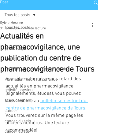
Post
Tous les posts
Sylvie Mesrine
Tous les posts
31 janv. 2024
1 min de lecture
Actualités en
médicament
pharmacovigilance, une
gynécologie
publication du centre de
santé
pharmacovigilance de Tours
Collège Gynécologie Centre Val-de-L
Pour être informé-e sans retard des 
Formation médicale continue
actualités en pharmacovigilance 
activité physique
(signalements, études), vous pouvez 
accouchement
vous inscrire au 
bulletin semestriel du 
centre de pharmacovigilance de Tours.
cancer
Vous trouverez sur la même page les 
cancer du sein
anciens numéros. Une lecture 
recommandée!
cancer du col