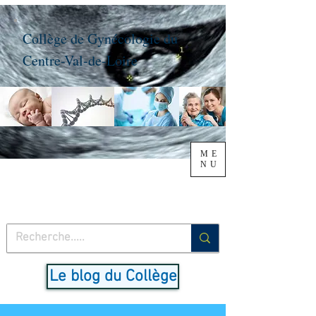
Collège de Gynécologie du
Centre-Val-de-Loire
ME
NU
Le blog du Collège