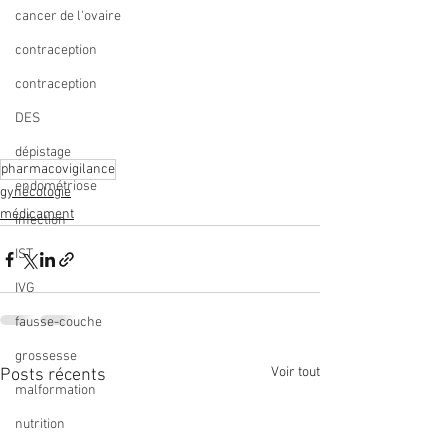
cancer de l'ovaire
contraception
contraception
DES
dépistage
pharmacovigilance
endométriose
gynécologie
médicament
Infection
IST
IVG
fausse-couche
grossesse
Voir tout
Posts récents
malformation
nutrition