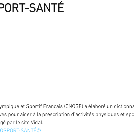
PORT-SANTÉ
IST
IVG
fausse-couche
grossesse
ma
PMA
préservation de fertilité
stérilisation
 hormonal de ménopause
ympique et Sportif Français (CNOSF) a élaboré un dictionna
ves pour aider à la prescription d’activités physiques et spo
gé par le site Vidal.
DICOSPORT-SANTÉ©