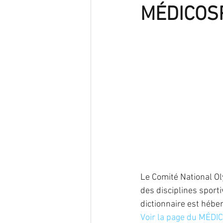
MÉDICOS
endométriose
Infection
nutrition
oncogénétique
reproduction
Traitement
Le Comité National Ol
des disciplines sporti
dictionnaire est héber
Voir la page du MÉ