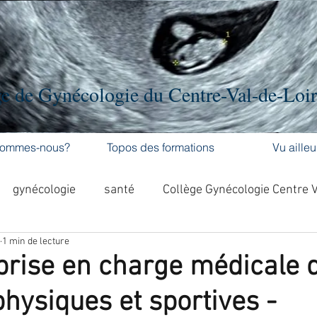
e de Gynécologie du Centre-Val-de-Loi
sommes-nous?
Topos des formations
Vu ailleu
gynécologie
santé
Collège Gynécologie Centre 
1 min de lecture
activité physique
accouchement
cancer
 prise en charge médicale 
physiques et sportives -
'ovaire
contraception
contraception
DES