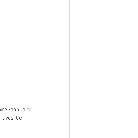
lformation
ostéoporose
ire /annuaire 
rtives. Ce 