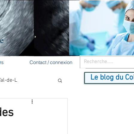
re
rs
Contact / connexion
Le blog du Co
Val-de-L
cancer du sein
des
dépistage