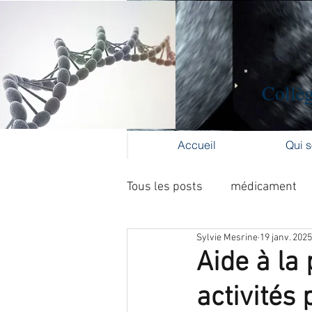
Collèg
Accueil
Qui 
Tous les posts
médicament
Sylvie Mesrine
19 janv. 2025
Formation médicale continue
Aide à la
activités 
cancer du col
cancer de l