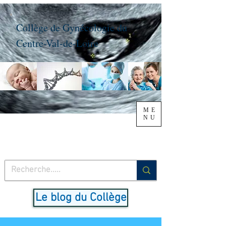
Collège de Gynécologie du
Centre-Val-de-Loire
ME
NU
Le blog du Collège