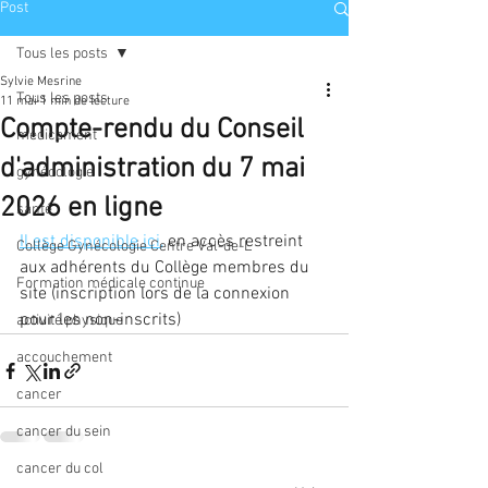
Post
Tous les posts
Sylvie Mesrine
Tous les posts
11 mai
1 min de lecture
Compte-rendu du Conseil
médicament
d'administration du 7 mai
gynécologie
2026 en ligne
santé
Il est disponible ici,
 en accès restreint 
Collège Gynécologie Centre Val-de-L
aux adhérents du Collège membres du 
Formation médicale continue
site (inscription lors de la connexion 
pour les non-inscrits)
activité physique
accouchement
cancer
cancer du sein
cancer du col