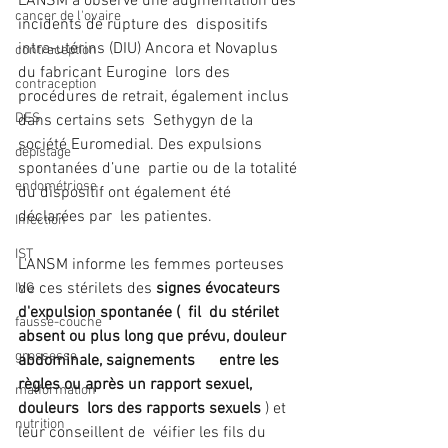
L’ANSM a observé une augmentation des 
cancer de l'ovaire
incidents de rupture des  dispositifs 
intra-utérins (DIU) Ancora et Novaplus 
contraception
du fabricant Eurogine  lors des 
contraception
procédures de retrait, également inclus 
DES
dans certains sets  Sethygyn de la 
société Euromedial. Des expulsions 
dépistage
spontanées d’une  partie ou de la totalité 
endométriose
du dispositif ont également été 
déclarées par  les patientes.
Infection
IST
L'ANSM informe les femmes porteuses 
de ces stérilets des
 signes évocateurs 
IVG
d'expulsion spontanée (  fil  du stérilet 
fausse-couche
absent ou plus long que prévu, douleur  
grossesse
abdominale, saignements      entre les 
règles ou après un rapport sexuel, 
malformation
douleurs  lors des rapports sexuels
 ) et 
nutrition
leur conseillent de  véifier les fils du 