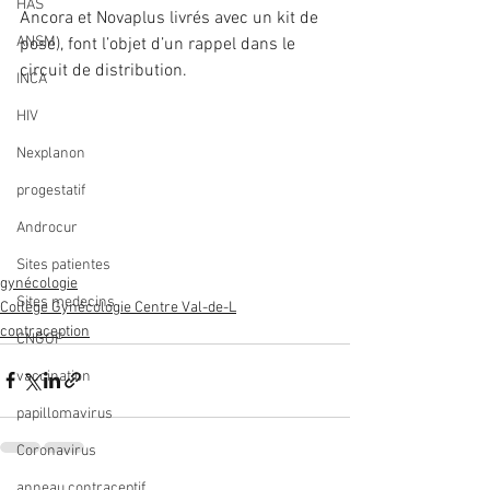
HAS
Ancora et Novaplus livrés avec un kit de 
ANSM
pose), font l’objet d’un rappel dans le 
circuit de distribution. 
INCA
HIV
Nexplanon
progestatif
Androcur
Sites patientes
gynécologie
Sites medecins
Collège Gynécologie Centre Val-de-L
contraception
CNGOF
vaccination
papillomavirus
Coronavirus
anneau contraceptif