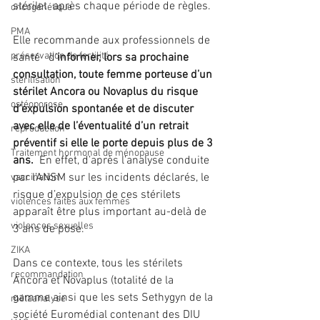
stérilet  après chaque période de règles.
oncogénétique
PMA
Elle recommande aux professionnels de 
préservation de fertilité
santé   d’
informer, lors sa prochaine 
consultation, toute femme porteuse d’un 
stérilisation
stérilet Ancora ou Novaplus du risque 
ostéoporose
d’expulsion spontanée et de discuter 
avec elle de l’éventualité d’un retrait 
reproduction
préventif si elle le porte depuis plus de 3 
Traitement hormonal de ménopause
ans.
  En effet, d’après l’analyse conduite 
par l’ANSM sur les incidents déclarés, le 
vaccination
risque d’expulsion de ces stérilets 
violences faites aux femmes
apparaît être plus important au-delà de 
violences sexuelles
3 ans de pose.
ZIKA
Dans ce contexte, tous les stérilets 
recommandation
Ancora et Novaplus (totalité de la 
gamme ainsi que les sets Sethygyn de la 
métaanalyse
société Euromédial contenant des DIU 