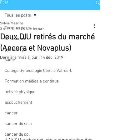
Post
Tous les posts
Sylvie Mesrine
Tous les posts
3 déc. 2019
1 min de lecture
Deux DIU retirés du marché
médicament
(Ancora et Novaplus)
gynécologie
Dernière mise à jour :
14 déc. 2019
santé
Collège Gynécologie Centre Val-de-L
Formation médicale continue
activité physique
accouchement
cancer
cancer du sein
cancer du col