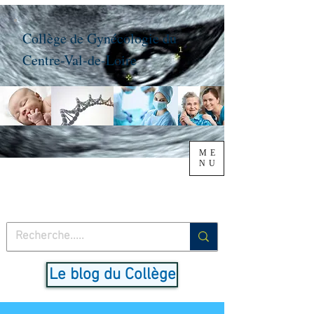
Collège de Gynécologie du
Centre-Val-de-Loire
ME
NU
Le blog du Collège