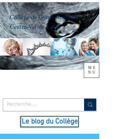
Collège de Gynécologie du
Centre-Val-de-Loire
ME
NU
Le blog du Collège