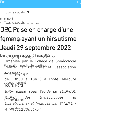
Post
Tous les posts
emeline48
Tous les posts
15 mars 2022
1 min de lecture
DPC Prise en charge d’une
médicament
femme ayant un hirsutisme -
gynécologie
Jeudi 29 septembre 2022
santé
Dernière mise à jour :
11 mai 2022
Collège Gynécologie Centre Val-de-L
Organisé par le Collège de Gynécologie 
Formation médicale continue
Centre Val de Loire et l'association 
Adermco
activité physique
de 13h30 à 18h30 à l'hôtel Mercure 
accouchement
Tours Nord
DPC réalisé sous l’égide de l’ODPCGO 
cancer
(ODPC des Gynécologues et 
cancer du sein
Obstétriciens) et financés par l’ANDPC - 
cancer du col
n° 44312200051-S1