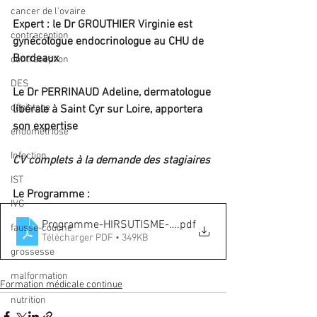
cancer de l'ovaire
Expert : le Dr GROUTHIER Virginie est 
contraception
gynécologue endocrinologue au CHU de 
Bordeaux 
contraception
DES
Le Dr 
PERRINAUD Adeline, dermatologue 
dépistage
libérale à Saint Cyr sur Loire, apportera 
son expertise
endométriose
Infection
CV complets à la demande des stagiaires
IST
Le Programme :
IVG
Programme-HIRSUTISME-2022
.pdf
fausse-couche
Télécharger PDF • 349KB
grossesse
malformation
Formation médicale continue
nutrition