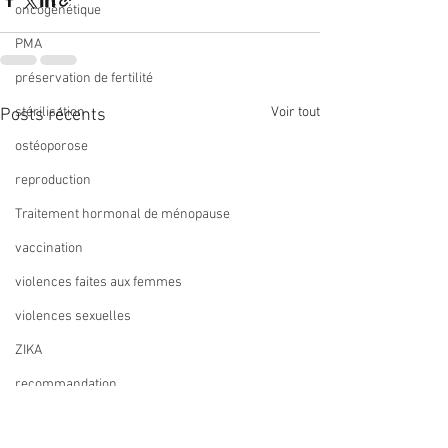
oncogénétique
PMA
préservation de fertilité
stérilisation
Voir tout
Posts récents
ostéoporose
reproduction
Traitement hormonal de ménopause
vaccination
violences faites aux femmes
violences sexuelles
ZIKA
recommandation
métaanalyse