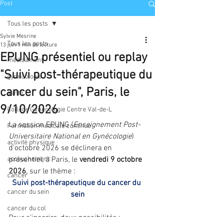
Post
Tous les posts
Sylvie Mesrine
Tous les posts
13 juin
1 min de lecture
EPUNG présentiel ou replay
médicament
"Suivi post-thérapeutique du
gynécologie
cancer du sein", Paris, le
santé
9/10/2026
Collège Gynécologie Centre Val-de-L
La session EPUNG (
Enseignement Post-
Formation médicale continue
Universitaire National en Gynécologie
) 
activité physique
d’octobre 2026 se déclinera en 
accouchement
présentiel, à Paris, le 
vendredi 9 octobre 
2026
, sur le thème :
cancer
Suivi post-thérapeutique du cancer du 
cancer du sein
sein
cancer du col