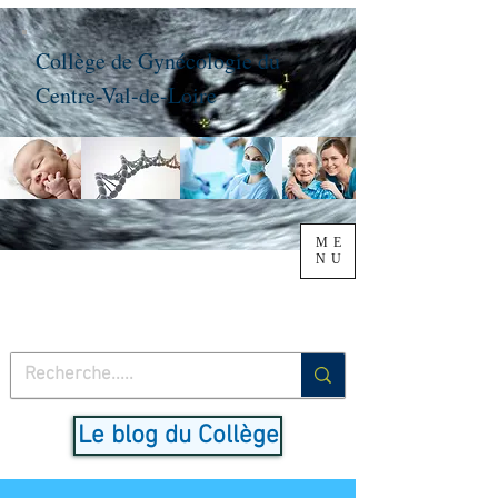
Collège de Gynécologie du
Centre-Val-de-Loire
ME
NU
Le blog du Collège