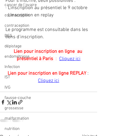
Pour s'inscrire, deux possibilités :
cancer de l'ovaire
· L’inscription au présentiel le 9 octobre  
· L’inscription en replay
contraception
contraception
Le programme est consultable dans les 
DES
liens d'inscription. 
dépistage
Lien pour inscription en ligne
 au 
endométriose
présentiel à Paris 
: 
Cliquez ici
Infection
Lien pour inscription en ligne REPLAY
: 
IST
Cliquez ici
IVG
fausse-couche
grossesse
malformation
nutrition