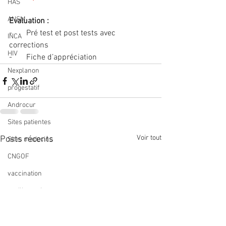
HAS
ANSM
Evaluation :  
-       Pré test et post tests avec 
INCA
corrections
HIV
-       Fiche d’appréciation
Nexplanon
progestatif
Androcur
Sites patientes
Voir tout
Posts récents
Sites medecins
CNGOF
vaccination
papillomavirus
Coronavirus
anneau contraceptif