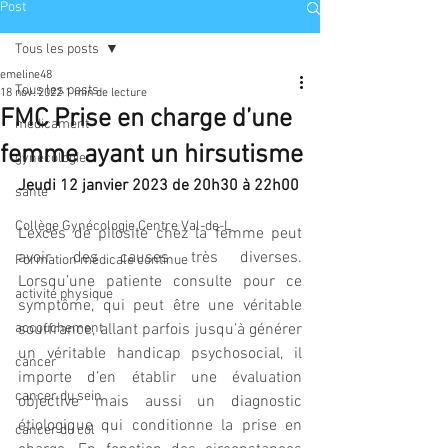
Post
Tous les posts
emeline48
Tous les posts
18 nov. 2022
1 min de lecture
FMC Prise en charge d’une
médicament
femme ayant un hirsutisme
gynécologie
Jeudi 12 janvier 2023 de 20h30 à 22h00
santé
Collège Gynécologie Centre Val-de-L
L’excès de pilosité chez la femme peut 
avoir des causes très diverses. 
Formation médicale continue
Lorsqu’une patiente consulte pour ce 
activité physique
symptôme, qui peut être une véritable 
accouchement
souffrance, allant parfois jusqu’à générer 
un véritable handicap psychosocial, il 
cancer
importe d’en établir une évaluation 
cancer du sein
objective mais aussi un diagnostic 
étiologique qui conditionne la prise en 
cancer du col