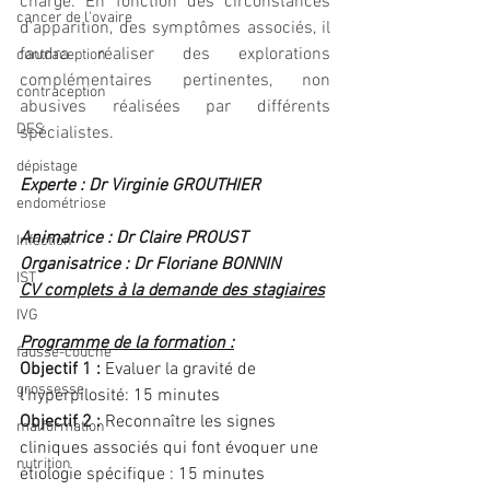
charge. En fonction des circonstances 
cancer de l'ovaire
d’apparition, des symptômes associés, il 
faudra réaliser des explorations 
contraception
complémentaires pertinentes, non 
contraception
abusives réalisées par différents 
DES
spécialistes.
dépistage
Experte : Dr Virginie GROUTHIER                
endométriose
Animatrice : Dr Claire PROUST
Infection
Organisatrice : Dr Floriane BONNIN
IST
CV complets à la demande des stagiaires
IVG
Programme de la formation :
fausse-couche
Objectif 1 :
 Evaluer la gravité de 
grossesse
l’hyperpilosité: 15 minutes
Objectif 2 :
 Reconnaître les signes 
malformation
cliniques associés qui font évoquer une 
nutrition
étiologie spécifique : 15 minutes