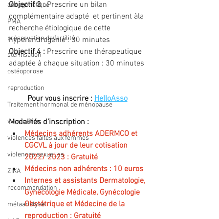
Objectif 3 :
 Prescrire un bilan 
oncogénétique
complémentaire adapté et pertinent àla 
PMA
recherche étiologique de cette 
préservation de fertilité
hyperandrogénie : 30 minutes
Objectif 4 :
 Prescrire une thérapeutique 
stérilisation
adaptée à chaque situation : 30 minutes
ostéoporose
reproduction
Pour vous inscrire : 
HelloAsso
Traitement hormonal de ménopause
vaccination
Modalités d’inscription :
Médecins adhérents ADERMCO et 
violences faites aux femmes
CGCVL à jour de leur cotisation 
violences sexuelles
2022/ 2023 : Gratuité
Médecins non adhérents : 10 euros
ZIKA
Internes et assistants Dermatologie, 
recommandation
Gynécologie Médicale, Gynécologie 
Obstétrique et Médecine de la 
métaanalyse
reproduction : Gratuité