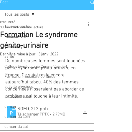
Post
Tous les posts
emeline48
Tous les posts
30 nov. 2021
1 min de lecture
Formation Le syndrome
médicament
génito-urinaire
gynécologie
Dernière mise à jour :
3 janv. 2022
santé
De nombreuses femmes sont touchées 
Collège Gynécologie Centre Val-de-L
par le syndrome génito-urinaire en 
France. Ce sujet reste encore 
Formation médicale continue
aujourd’hui tabou. 40% des femmes 
activité physique
concernées n’oseraient pas aborder ce 
problème qui touche à leur intimité.
accouchement
cancer
SGM CGL2
.pptx
Télécharger PPTX • 2.79MB
cancer du sein
cancer du col