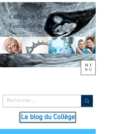
Collège de Gynécologie du
Centre-Val-de-Loire
ME
NU
Le blog du Collège