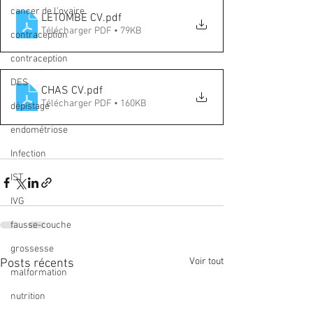
cancer de l'ovaire
LETOMBE CV
.pdf
Télécharger PDF • 79KB
contraception
contraception
DES
CHAS CV
.pdf
Télécharger PDF • 160KB
dépistage
endométriose
Infection
IST
IVG
fausse-couche
grossesse
Voir tout
Posts récents
malformation
nutrition