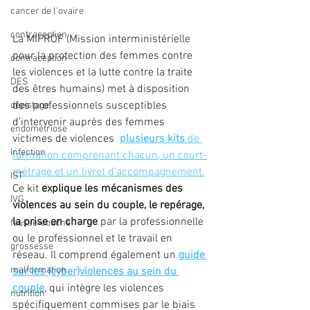
cancer de l'ovaire
contraception
La MIPROF (Mission interministérielle 
pour la protection des femmes contre 
contraception
les violences et la lutte contre la traite 
DES
des êtres humains) met à disposition 
des professionnels susceptibles 
dépistage
d’intervenir auprès des femmes 
endométriose
victimes de violences  
plusieurs kits
 de 
Infection
formation comprenant chacun, un court-
métrage et un livret d’accompagnement.
IST
Ce kit 
explique les mécanismes des 
IVG
violences au sein du couple, le repérage, 
la prise en charge
 par la professionnelle 
fausse-couche
ou le professionnel et le travail en 
grossesse
réseau. Il comprend également un 
guide 
malformation
sur les (cyber)violences au sein du 
couple
, qui intègre les violences 
nutrition
spécifiquement commises par le biais 