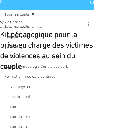
Post
Tous les posts
Sylvie Mesrine
Tous les posts
6 déc. 2025
1 min de lecture
Kit pédagogique pour la
médicament
prise en charge des victimes
gynécologie
de violences au sein du
santé
couple
Collège Gynécologie Centre Val-de-L
Formation médicale continue
activité physique
accouchement
cancer
cancer du sein
cancer du col