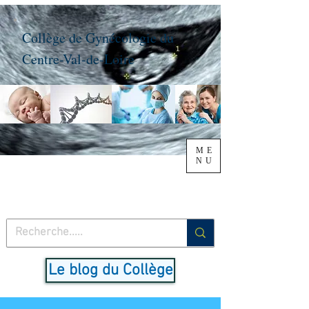
Collège de Gynécologie du
Centre-Val-de-Loire
ME
NU
Le blog du Collège