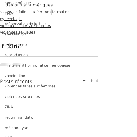
oncogénétique
des outils numériques.
violences faites aux femmes
formation
PMA
gynécologie
préservation de fertilité
violences faites aux femmes
violences sexuelles
stérilisation
ostéoporose
reproduction
Traitement hormonal de ménopause
vaccination
Voir tout
Posts récents
violences faites aux femmes
violences sexuelles
ZIKA
recommandation
métaanalyse