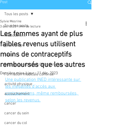
Post
Tous les posts
Sylvie Mesrine
Tous les posts
3 déc. 2023
1 min de lecture
Les femmes ayant de plus
médicament
faibles revenus utilisent
gynécologie
moins de contraceptifs
santé
remboursés que les autres
Collège Gynécologie Centre Val-de-L
Dernière mise à jour :
11 déc. 2023
Formation médicale continue
Une publication INED intéressante sur 
activité physique
les inégalités d'accès aux 
contraceptions, même remboursées, 
accouchement
selon les revenus.
cancer
cancer du sein
cancer du col