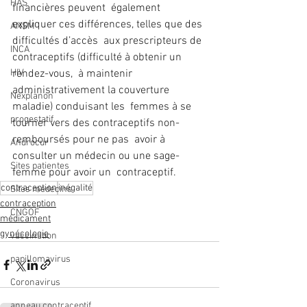
HAS
financières peuvent  également 
expliquer ces différences, telles que des 
ANSM
difficultés d’accès  aux prescripteurs de 
INCA
contraceptifs (difficulté à obtenir un 
HIV
rendez-vous,  à maintenir 
administrativement la couverture 
Nexplanon
maladie) conduisant les  femmes à se 
progestatif
tourner vers des contraceptifs non-
remboursés pour ne pas  avoir à 
Androcur
consulter un médecin ou une sage-
Sites patientes
femme pour avoir un  contraceptif.
contraception
inégalité
Sites medecins
contraception
CNGOF
médicament
gynécologie
vaccination
papillomavirus
Coronavirus
anneau contraceptif