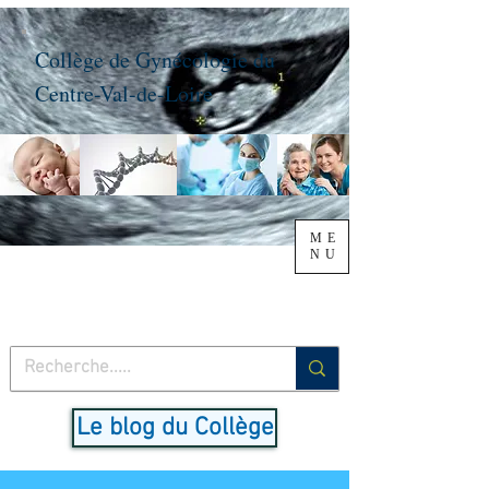
Collège de Gynécologie du
Centre-Val-de-Loire
ME
NU
Le blog du Collège