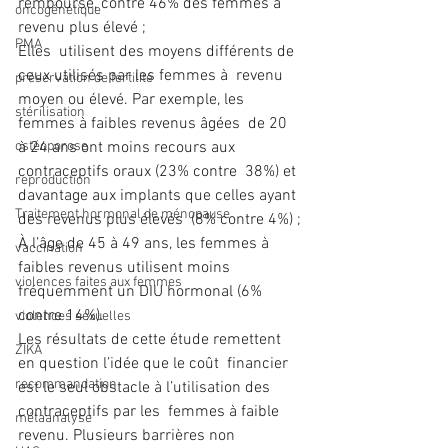
remboursé, contre 46% des femmes à 
oncogénétique
revenu plus élevé ;
PMA
Elles  utilisent des moyens différents de 
ceux utilisés par les femmes à  revenu 
préservation de fertilité
moyen ou élevé. Par exemple, les 
stérilisation
femmes à faibles revenus âgées  de 20 
ostéoporose
à 24 ans ont moins recours aux 
contraceptifs oraux (23% contre  38%) et 
reproduction
davantage aux implants que celles ayant 
Traitement hormonal de ménopause
des revenus plus élevés  (8% contre 4%) ;
À l’âge de 45 à 49 ans, les femmes à 
vaccination
faibles revenus utilisent moins 
violences faites aux femmes
fréquemment un DIU hormonal (6% 
contre 14%).
violences sexuelles
Les résultats de cette étude remettent 
ZIKA
en question l’idée que le coût  financier 
recommandation
est le seul obstacle à l’utilisation des 
contraceptifs par les  femmes à faible 
métaanalyse
revenu. Plusieurs barrières non 