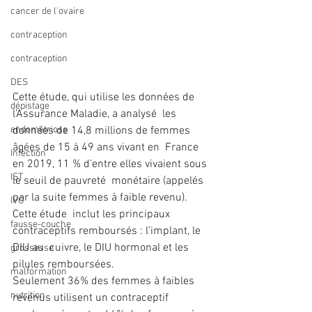
cancer de l'ovaire
contraception
contraception
DES
Cette étude, qui utilise les données de 
dépistage
l’Assurance Maladie, a analysé  les 
endométriose
données de 14,8 millions de femmes 
âgées de 15 à 49 ans vivant en  France 
Infection
en 2019, 11 % d’entre elles vivaient sous 
IST
le seuil de pauvreté  monétaire (appelés 
par la suite femmes à faible revenu). 
IVG
Cette étude  inclut les principaux 
fausse-couche
contraceptifs remboursés : l’implant, le 
DIU au  cuivre, le DIU hormonal et les 
grossesse
pilules remboursées. 
malformation
Seulement 36% des femmes à faibles 
nutrition
revenus utilisent un contraceptif 